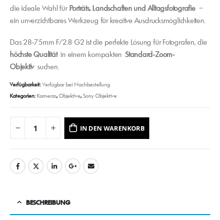
die ideale Wahl für
Porträts, Landschaften und Alltagsfotografie
–
ein unverzichtbares Werkzeug für kreative Ausdrucksmöglichkeiten.
Das 28-75mm F/2.8 G2 ist die perfekte Lösung für Fotografen, die
höchste Qualität
in einem kompakten
Standard-Zoom-
Objektiv
suchen.
Verfügbarkeit:
Verfügbar bei Nachbestellung
Kategorien:
Kameras
,
Objektive
,
Sony Objektive
IN DEN WARENKORB
BESCHREIBUNG