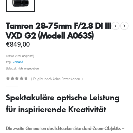
Tamron 28-75mm F/2.8 Di III
VXD G2 (Modell A063S)
€
849,00
Enthält 20% USt(20%)
zzgl.
Versand
Lieferzeit: nicht angegeben
( Es gibt noch keine Rezensionen. )
0
out of 5
Spektakuläre optische Leistung
für inspirierende Kreativität
Die zweite Generation des lichtstarken Standard-Zoom-Objektivs –