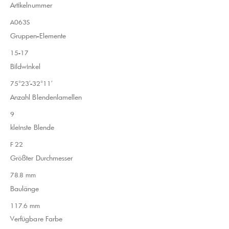
Artikelnummer
A063S
Gruppen-Elemente
15-17
Bildwinkel
75°23′-32°11′
Anzahl Blendenlamellen
9
kleinste Blende
F 22
Größter Durchmesser
78.8 mm
Baulänge
117.6 mm
Verfügbare Farbe