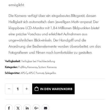
ermöglicht.
Die Kamera verfügt über ein eingebautes Blitzgerät, dessen
Helligkeit sich automatisch dem jeweiligen Motiv anpasst. Der
klappbare LCD-Monitor mit 1,84 Millionen Bildpunkten bietet
eine präzise Vorschau und erleichtert Aufnahmen aus
ungewöhnlichen Blickwinkeln. Der Handgriff und die
Anordnung der Bedienelemente wurden überarbeitet, um das
Fotografieren und Filmen noch komfortabler zu gestalten.
Verfügbarkeit:
Verfügbar bei Nachbestellung
Kategorien:
Fujifilm
,
Kameras
,
System Kameras
Schlagwörter:
APS-C
,
APS-C Format
,
Spiegellos
IN DEN WARENKORB