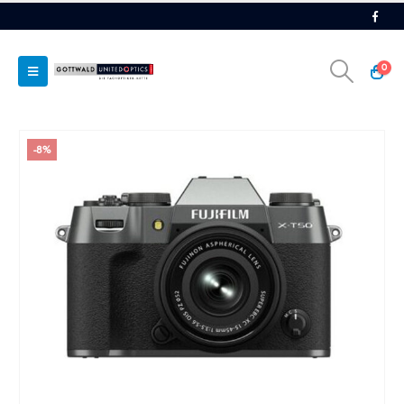
0
-8%