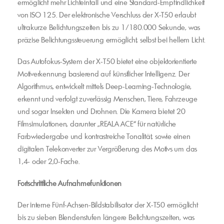
ermöglicht mehr Lichteinfall und eine Standard-Empfindlichkeit
von ISO 125. Der elektronische Verschluss der X-T50 erlaubt
ultrakurze Belichtungszeiten bis zu 1/180.000 Sekunde, was
präzise Belichtungssteuerung ermöglicht, selbst bei hellem Licht.
Das Autofokus-System der X-T50 bietet eine objektorientierte
Motiverkennung basierend auf künstlicher Intelligenz. Der
Algorithmus, entwickelt mittels Deep-Learning-Technologie,
erkennt und verfolgt zuverlässig Menschen, Tiere, Fahrzeuge
und sogar Insekten und Drohnen. Die Kamera bietet 20
Filmsimulationen, darunter „REALA ACE“ für natürliche
Farbwiedergabe und kontrastreiche Tonalität, sowie einen
digitalen Telekonverter zur Vergrößerung des Motivs um das
1,4- oder 2,0-Fache.
Fortschrittliche Aufnahmefunktionen
Der interne Fünf-Achsen-Bildstabilisator der X-T50 ermöglicht
bis zu sieben Blendenstufen längere Belichtungszeiten, was