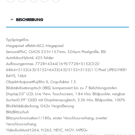
BESCHREIBUNG
TypSpiegellos
Megapixel effektiv40.2 Megapixel
SensorAPS-C, CMOS 23.5×15.7mm, 3.04µm Pixelgröße, BSI
AutofokusHybrid, 425 Felder
Auflösungenmax. 7728×4344(16:9)/​7728×5152(3:2)/​
6864×5152(4:3)/​5152×6432(4:5)/​5152×5152(1:1) Pixel (JPEG/​HEIF/​
RAW), 16bit
ObjektivbajonettFujifilm X, Crop-Faktor 1.5
Bildstabilisatoroptisch (IBIS), kompensiert bis zu 7 Belichtungsstufen
Display3.0″ LCD, Live View, Touchscreen, 1.84 Mio. Bildpunkte, neigbar
Sucher0.39″ OLED mit Dioptrienausgleich, 2.36 Mio. Bildpunkte, 100%
Blickfeldabdeckung, 0.62x Vergrößerung
BlitzBlitzschuh
Blitzsynchronisation1/​180s, erster Verschlussvorhang, zweiter
Verschlussvorhang
VideofunktionH.264, H.265, HEVC, MOV, MPEG-