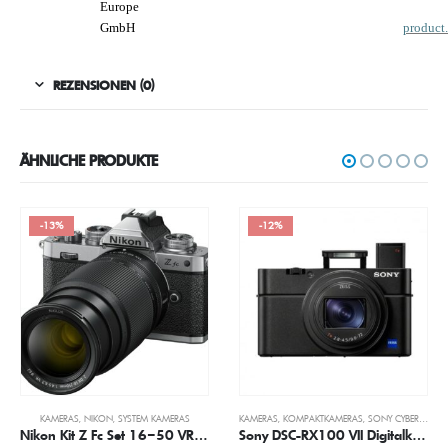
Europe
GmbH
product
REZENSIONEN (0)
ÄHNLICHE PRODUKTE
-13%
-12%
KAMERAS
,
NIKON
,
SYSTEM KAMERAS
KAMERAS
,
KOMPAKTKAMERAS
,
SONY CYBERSHOT DIGITALKAMERAS
Nikon Kit Z Fc Set 16–50 VR + 50–250 VR
Sony DSC-RX100 VII Digitalkamera