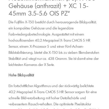
Gehäuse (anthrazit) + XC 15-
45mm 3.5-5.6 OIS PZ“
Die Fujifilm X-T50 besticht durch herausragende Bildqualität,
ein kompaktes Gehäuse und die legendäre
Farbwiedergabetechnologie. Ausgestattet mit einem
hochauflösenden 40,2 Megapixel X-Trans CMOS 5 HR
Sensor, einem X-Prozessor 5 und einer Fünf-Achsen-
Bildstabilisierung, bietet die X-T50 bis zu sieben Blendenstufen
Stabilität und wiegt nur ca. 438 Gramm. Sie ist damit eine der
leichtesten Kameras der X Serie.
Hohe Bildqualität
Ein fortschrittlicher Algorithmus und der rückwärtig belichtete
40,2 Megapixel X-Trans CMOS 5 HR Sensor sorgen für eine
schnelle Bildverarbeitung mit hoher Detailschärfe und
verbessertem Rauschverhalten. Die optimierte Pixelstruktur