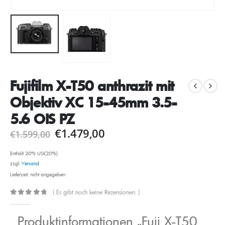
Fujifilm X-T50 anthrazit mit
Objektiv XC 15-45mm 3.5-
5.6 OIS PZ
€
1.479,00
€
1.599,00
Enthält 20% USt(20%)
zzgl.
Versand
Lieferzeit: nicht angegeben
( Es gibt noch keine Rezensionen. )
0
out of 5
Produktinformationen „Fuji X-T50