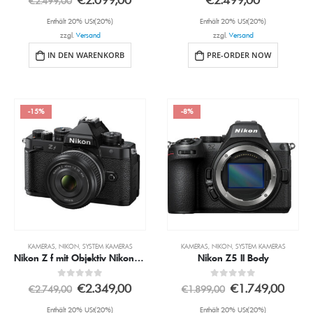
€
2.499,00
Enthält 20% USt(20%)
Enthält 20% USt(20%)
zzgl.
Versand
zzgl.
Versand
IN DEN WARENKORB
PRE-ORDER NOW
-15%
-8%
KAMERAS
,
NIKON
,
SYSTEM KAMERAS
KAMERAS
,
NIKON
,
SYSTEM KAMERAS
Nikon Z f mit Objektiv Nikon Z 40mm 2.0 (SE)
Nikon Z5 II Body
0
out of 5
0
out of 5
€
2.349,00
€
1.749,00
€
2.749,00
€
1.899,00
Enthält 20% USt(20%)
Enthält 20% USt(20%)