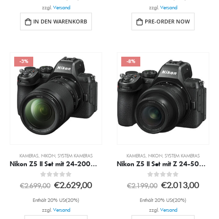
zzgl.
Versand
zzgl.
Versand
IN DEN WARENKORB
PRE-ORDER NOW
-3%
-8%
KAMERAS
,
NIKON
,
SYSTEM KAMERAS
KAMERAS
,
NIKON
,
SYSTEM KAMERAS
Nikon Z5 II Set mit 24-200mm 4.0-6.3 VR Obj.
Nikon Z5 II Set mit Z 24-50mm 4.0-6.3
0
out of 5
0
out of 5
€
2.629,00
€
2.013,00
€
2.699,00
€
2.199,00
Enthält 20% USt(20%)
Enthält 20% USt(20%)
zzgl.
Versand
zzgl.
Versand