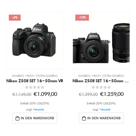
-4%
-10%
KAMERAS
,
NIKON
,
SYSTEM KAMERAS
KAMERAS
,
NIKON
,
SYSTEM KAMERAS
Nikon Z50II SET 16–50mm VR
Nikon Z50II SET 16–50mm VR + 50-250mm VR
0
out of 5
0
out of 5
€
1.099,00
€
1.259,00
€
1.149,00
€
1.399,00
Enthält 20% USt(20%)
Enthält 20% USt(20%)
zzgl.
Versand
zzgl.
Versand
IN DEN WARENKORB
IN DEN WARENKORB