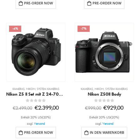
PRE-ORDER NOW
PRE-ORDER NOW
-4%
-7%
KAMERAS
,
NIKON
,
SYSTEM KAMERAS
KAMERAS
,
NIKON
,
SYSTEM KAMERAS
Nikon Z5 II Set mit Z 24-70mm 4.0 S
Nikon Z50II Body
0
out of 5
0
out of 5
€
2.399,00
€
929,00
€
2.499,00
€
999,00
Enthält 20% USt(20%)
Enthält 20% USt(20%)
zzgl.
Versand
zzgl.
Versand
PRE-ORDER NOW
IN DEN WARENKORB