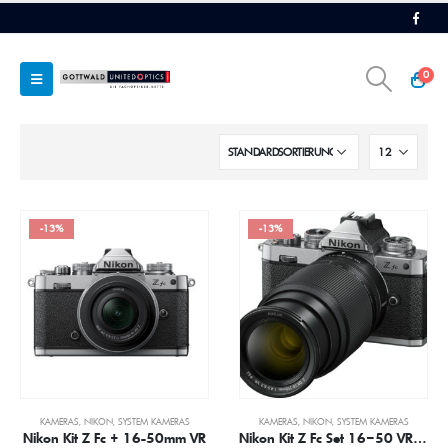
0
-13%
-13%
KAMERAS
,
NIKON
,
SYSTEM KAMERAS
KAMERAS
,
NIKON
,
SYSTEM KAMERAS
Nikon Kit Z Fc + 16-50mm VR
Nikon Kit Z Fc Set 16–50 VR + 50–250 VR