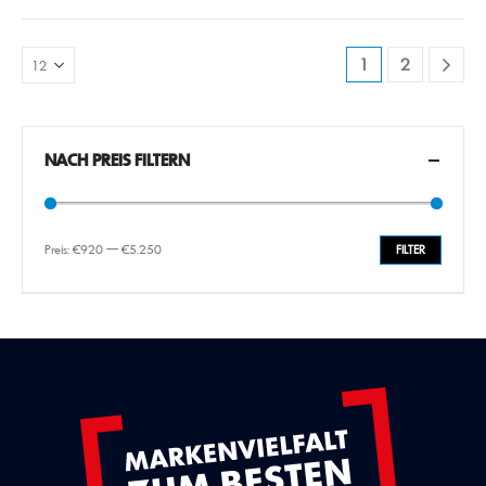
1
2
NACH PREIS FILTERN
Preis:
€920
—
€5.250
FILTER