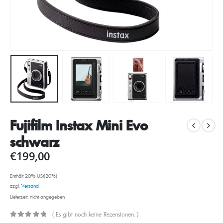
Fujifilm Instax Mini Evo
schwarz
€
199,00
Enthält 20% USt(20%)
zzgl.
Versand
Lieferzeit: nicht angegeben
( Es gibt noch keine Rezensionen. )
0
out of 5