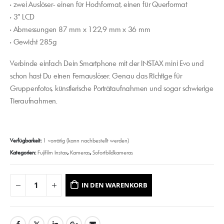
• zwei Auslöser- einen für Hochformat, einen für Querformat
• 3″ LCD
• Abmessungen 87 mm x 122,9 mm x 36 mm
• Gewicht 285g
Verbinde einfach Dein Smartphone mit der INSTAX mini Evo und
schon hast Du einen Fernauslöser. Genau das Richtige für
Gruppenfotos, künstlerische Porträtaufnahmen und sogar schwierige
Tieraufnahmen.
Verfügbarkeit:
1 vorrätig (kann nachbestellt werden)
Kategorien:
Fujifilm Instax
,
Kameras
,
Sofortbildkameras
IN DEN WARENKORB