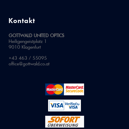
Kontakt
GOTTWALD UNITED OPTICS
Heiligengeistplatz 1
9010 Klagenfurt
+43 463 / 55095
office@gottwald.co.at