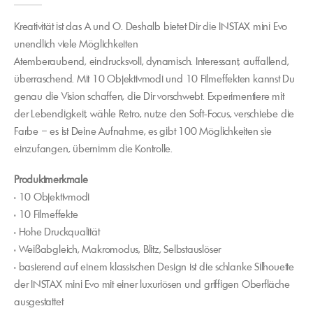
Kreativität ist das A und O. Deshalb bietet Dir die INSTAX mini Evo
unendlich viele Möglichkeiten
Atemberaubend, eindrucksvoll, dynamisch. Interessant, auffallend,
überraschend. Mit 10 Objektivmodi und 10 Filmeffekten kannst Du
genau die Vision schaffen, die Dir vorschwebt. Experimentiere mit
der Lebendigkeit, wähle Retro, nutze den Soft-Focus, verschiebe die
Farbe – es ist Deine Aufnahme, es gibt 100 Möglichkeiten sie
einzufangen, übernimm die Kontrolle.
Produktmerkmale
• 10 Objektivmodi
• 10 Filmeffekte
• Hohe Druckqualität
• Weißabgleich, Makromodus, Blitz, Selbstauslöser
• basierend auf einem klassischen Design ist die schlanke Silhouette
der INSTAX mini Evo mit einer luxuriösen und griffigen Oberfläche
ausgestattet