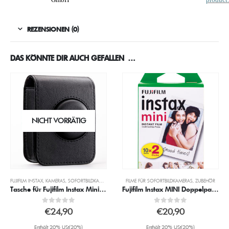
REZENSIONEN (0)
DAS KÖNNTE DIR AUCH GEFALLEN …
NICHT VORRÄTIG
FUJIFILM INSTAX
,
KAMERAS
,
SOFORTBILDKAMERAS
FILME FÜR SOFORTBILDKAMERAS
,
ZUBEHÖR
Tasche für Fujifilm Instax Mini Evo schwarz
Fujifilm Instax MINI Doppelpackung
0
out of 5
0
out of 5
€
24,90
€
20,90
Enthält 20% USt(20%)
Enthält 20% USt(20%)