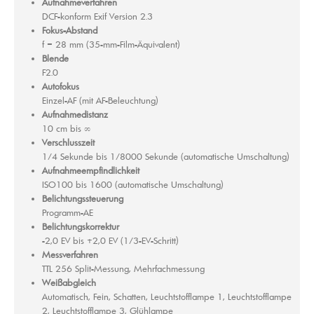
Aufnahmeverfahren
DCF-konform Exif Version 2.3
Fokus-Abstand
f = 28 mm (35-mm-Film-Äquivalent)
Blende
F2.0
Autofokus
Einzel-AF (mit AF-Beleuchtung)
Aufnahmedistanz
10 cm bis ∞
Verschlusszeit
1/4 Sekunde bis 1/8000 Sekunde (automatische Umschaltung)
Aufnahmeempfindlichkeit
ISO100 bis 1600 (automatische Umschaltung)
Belichtungssteuerung
Programm-AE
Belichtungskorrektur
-2,0 EV bis +2,0 EV (1/3-EV-Schritt)
Messverfahren
TTL 256 Split-Messung, Mehrfachmessung
Weißabgleich
Automatisch, Fein, Schatten, Leuchtstofflampe 1, Leuchtstofflampe
2, Leuchtstofflampe 3, Glühlampe