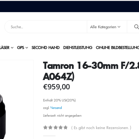
Alle Kategorien
LÄSER
GPS
SECOND HAND
DIENSTLEISTUNG
ONLINE BILDBESTELLUN
Tamron 16-30mm F/2.8
A064Z)
€
959,00
Enthält 20% USt(20%)
zzgl.
Versand
Lieferzeit: nicht angegeben
( Es gibt noch keine Rezensionen. )
0
out of 5