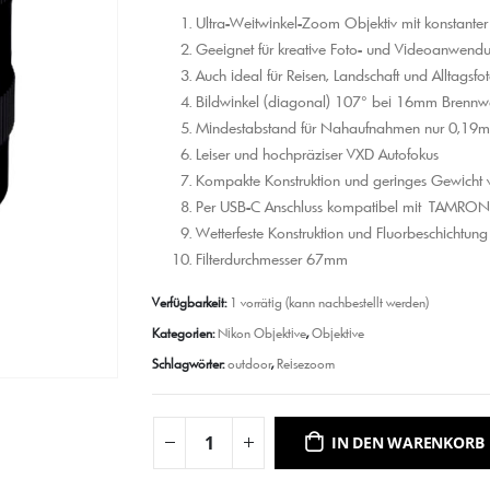
Ultra-Weitwinkel-Zoom Objektiv mit konstanter
Geeignet für kreative Foto- und Videoanwend
Auch ideal für Reisen, Landschaft und Alltagsfo
Bildwinkel (diagonal) 107° bei 16mm Brennw
Mindestabstand für Nahaufnahmen nur 0,19m
Leiser und hochpräziser VXD Autofokus
Kompakte Konstruktion und geringes Gewicht 
Per USB-C Anschluss kompatibel mit
TAMRON
Wetterfeste Konstruktion und Fluorbeschichtung 
Filterdurchmesser 67mm
Verfügbarkeit:
1 vorrätig (kann nachbestellt werden)
Kategorien:
Nikon Objektive
,
Objektive
Schlagwörter:
outdoor
,
Reisezoom
IN DEN WARENKORB