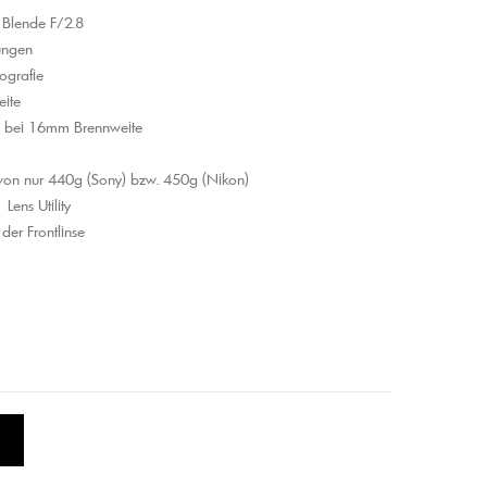
 Blende F/2.8
ungen
tografie
eite
 bei 16mm Brennweite
von nur 440g (Sony) bzw. 450g (Nikon)
Lens Utility
der Frontlinse