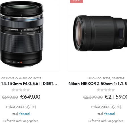
-2%
NIKON OBJEKTIVE
,
OBJEKTIVE
OBJEKTIVE
,
SONY OBJEKTIVE
IKKOR Z 50mm 1:1,2 S Objektiv
0
out of 5
0
out of 5
€
2.159,00
€
859,00
€
2.599,00
€
879,00
Enthält 20% USt(20%)
Enthält 20% USt(20%)
zzgl.
Versand
zzgl.
Versand
Lieferzeit: nicht angegeben
Lieferzeit: nicht angegeben