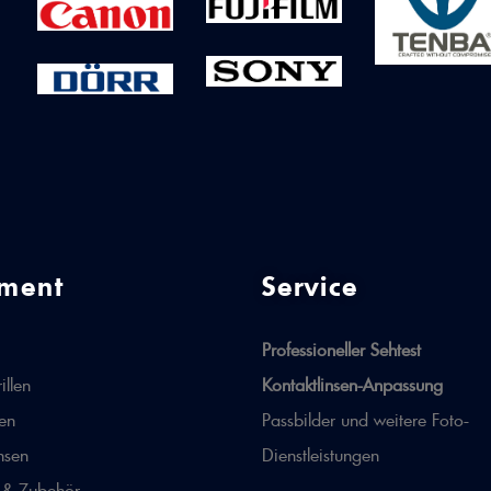
iment
Service
Professioneller Sehtest
illen
Kontaktlinsen-Anpassung
len
Passbilder und weitere Foto-
nsen
Dienstleistungen
 & Zubehör