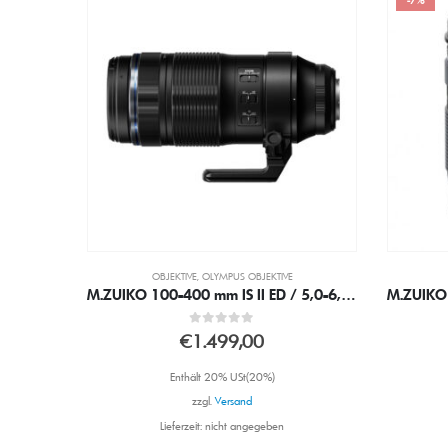
-7%
-17%
OBJEKTIVE
,
OLYMPUS OBJEKTIVE
M.ZUIKO 100-400 mm IS II ED / 5,0-6,3 OM-System Objektiv
M.ZUIKO 14-150mm F4.0-5.6 II DIGITAL ED OM-SystemObjektiv
Nikon N
0
out of 5
€
649,00
€
699,00
Enthält 20% USt(20%)
zzgl.
Versand
Lieferzeit: nicht angegeben