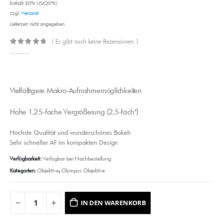
Enthält 20% USt(20%)
zzgl.
Versand
Lieferzeit: nicht angegeben
( Es gibt noch keine Rezensionen. )
0
out of 5
Vielfältigere Makro-Aufnahmemöglichkeiten
Hohe 1,25-fache Vergrößerung (2,5-fach*)
Höchste Qualität und wunderschönes Bokeh
Sehr schneller AF im kompakten Design
Verfügbarkeit:
Verfügbar bei Nachbestellung
Kategorien:
Objektive
,
Olympus Objektive
IN DEN WARENKORB