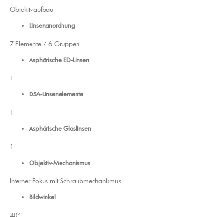
Objektivaufbau
Linsenanordnung
7 Elemente / 6 Gruppen
Asphärische ED-Linsen
1
DSA-Linsenelemente
1
Asphärische Glaslinsen
1
Objektiv-Mechanismus
Interner Fokus mit Schraubmechanismus
Bildwinkel
40°