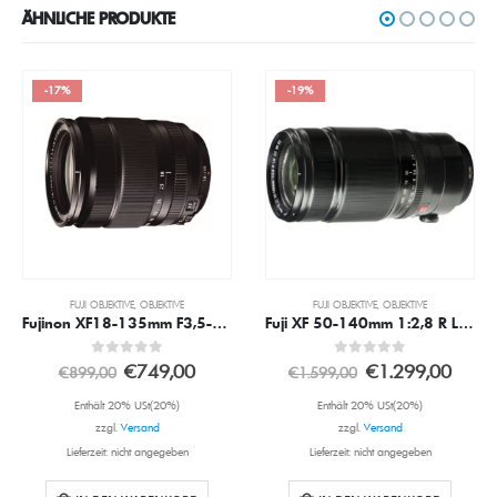
ÄHNLICHE PRODUKTE
-17%
-19%
FUJI OBJEKTIVE
,
OBJEKTIVE
FUJI OBJEKTIVE
,
OBJEKTIVE
Fujinon XF18-135mm F3,5-5,6 R LM OIS WR
Fuji XF 50-140mm 1:2,8 R LM OIS WR Objektiv (Ausstellungsstück)
0
out of 5
0
out of 5
€
749,00
€
1.299,00
€
899,00
€
1.599,00
Enthält 20% USt(20%)
Enthält 20% USt(20%)
zzgl.
Versand
zzgl.
Versand
Lieferzeit: nicht angegeben
Lieferzeit: nicht angegeben