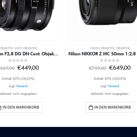
NIKON OBJEKTIVE
,
OBJEKTIVE
NIKON OBJEKTIVE
,
OBJEKTIVE
Nikon NIKKOR Z MC 50mm 1:2,8 Macro Objektiv
Nikon NIKKOR Z 85mm 1:1,8 S 
0
out of 5
0
out of 5
€
649,00
€
789,00
€
759,00
€
939,00
Enthält 20% USt(20%)
Enthält 20% USt(20%)
zzgl.
Versand
zzgl.
Versand
Lieferzeit: nicht angegeben
Lieferzeit: nicht angegeben
IN DEN WARENKORB
IN DEN WARENKORB