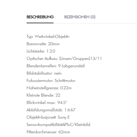
BESCHREIBUNG
REZENSIONEN (0)
Typ: Weitwinkel-Objektiv
Brennweite: 20mm
Lichtstärke: 1:2.0
Optischer Aufbau: (Linsen/Gruppen)13/​11
Blendenlamellen: 9 (abgerundet)
Bildstabilisator: nein
Fokussiermotor: Schrittmotor
Naheinstellgrenze: 0.22m
Kleinste Blende: 22
Blickwinkel max.: 94.5°
Abbildungsmaßstab: 1:6.67
Objektivbajonett: Sony E
SensorkompatibilitätAPS-C/​Kleinbild
Filterdurchmesser: 62mm