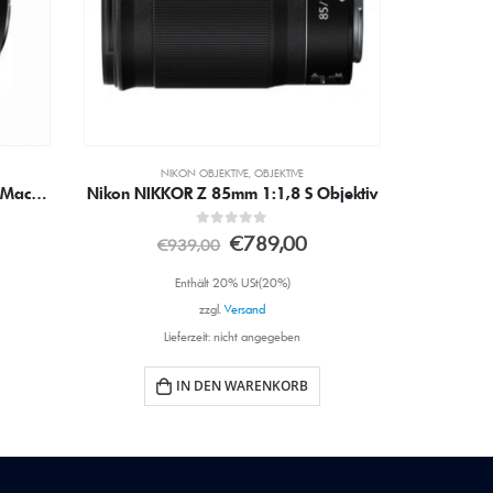
OBJEKTIVE
,
OLYMPUS OBJEKTIVE
Objektiv
M.ZUIKO 9-18 mm II ED 4,0-5,6/OM-System Objektiv
0
out of 5
€
649,00
€
699,00
Enthält 20% USt(20%)
zzgl.
Versand
Lieferzeit: nicht angegeben
IN DEN WARENKORB