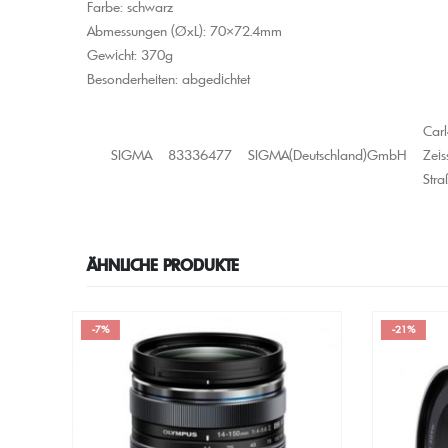
Farbe: schwarz
Abmessungen (ØxL): 70×72.4mm
Gewicht: 370g
Besonderheiten: abgedichtet
Carl
SIGMA
83336477
SIGMA(Deutschland)GmbH
Zeis
Stra
ÄHNLICHE PRODUKTE
-21%
-14%