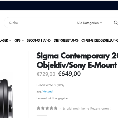
Alle Kategorien
LÄSER
GPS
SECOND HAND
DIENSTLEISTUNG
ONLINE BILDBESTELLUN
Sigma Contemporary 
Objektiv/Sony E-Mount
€
649,00
€
729,00
Enthält 20% USt(20%)
zzgl.
Versand
Lieferzeit: nicht angegeben
( Es gibt noch keine Rezensionen. )
0
out of 5