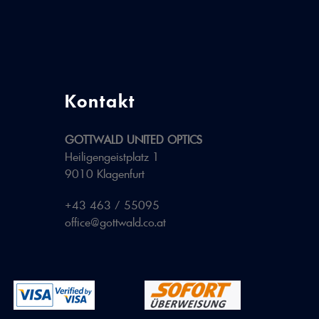
Kontakt
GOTTWALD UNITED OPTICS
Heiligengeistplatz 1
9010 Klagenfurt
+43 463 / 55095
office@gottwald.co.at