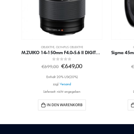
OBJEKTIVE
,
SONY OBJEKTIVE
M.ZUIKO 14-150mm F4.0-5.6 II DIGITAL ED OM-SystemObjektiv
Sigma 45mm F2,8 DG DN Cont. Objektiv Für Sony E-Mount
0
out of 5
€
449,00
€
569,00
Enthält 20% USt(20%)
zzgl.
Versand
Lieferzeit: nicht angegeben
IN DEN WARENKORB