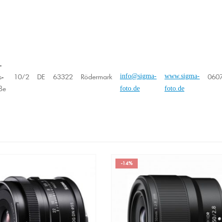
-
s-
10/2
DE
63322
Rödermark
info@sigma-
www.sigma-
060
ße
foto.de
foto.de
-16%