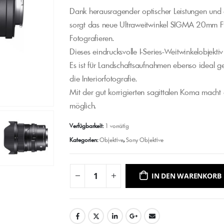
Dank herausragender optischer Leistungen und e
sorgt das neue Ultraweitwinkel SIGMA 20mm 
Fotografieren.
Dieses eindrucksvolle I-Series-Weitwinkelobjektiv
Es ist für Landschaftsaufnahmen ebenso ideal ge
die Interiorfotografie.
Mit der gut korrigierten sagittalen Koma mach
möglich.
Verfügbarkeit:
1 vorrätig
Kategorien:
Objektive
,
Sony Objektive
IN DEN WARENKORB