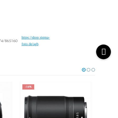
https://shop.sigma-
74/865160
foto.de/agb
-7%
-16%