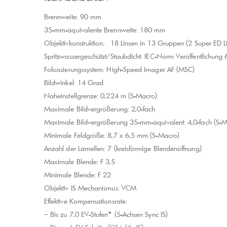
Brennweite: 90 mm
35-mm-äquivalente Brennweite: 180 mm
Objektivkonstruktion: 18 Linsen in 13 Gruppen (2 Super ED Li
Spritzwassergeschützt/Staubdicht: IEC-Norm Veröffentlichun
Fokussierungssystem: High-Speed Imager AF (MSC)
Bildwinkel: 14 Grad
Naheinstellgrenze: 0,224 m (S-Macro)
Maximale Bildvergrößerung: 2,0-fach
Maximale Bildvergrößerung 35-mm-äquivalent: 4,0-fach (S-M
Minimale Feldgröße: 8,7 x 6,5 mm (S-Macro)
Anzahl der Lamellen: 7 (kreisförmige Blendenöffnung)
Maximale Blende: F 3,5
Minimale Blende: F 22
Objektiv IS Mechanismus: VCM
Effektive Kompensationsrate:
– Bis zu 7,0 EV-Stufen
*
(5-Achsen Sync IS)