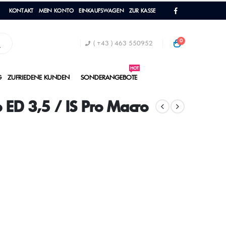
KONTAKT
MEIN KONTO
EINKAUFSWAGEN
ZUR KASSE
0
( +43 ) 463 550952
HOT
G
ZUFRIEDENE KUNDEN
SONDERANGEBOTE
D 3,5 / IS Pro Macro