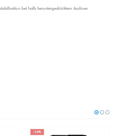
stabilisation bei halb heruntergedrücktem Auslöser.
-14%
-17%