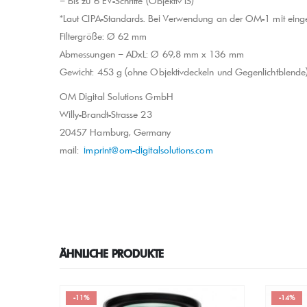
– Bis zu 6 EV-Schritte (Objektiv IS)
*Laut CIPA-Standards. Bei Verwendung an der OM-1 mit eingescha
Filtergröße: Ø 62 mm
Abmessungen – ADxL: Ø 69,8 mm x 136 mm
Gewicht: 453 g (ohne Objektivdeckeln und Gegenlichtblende
OM Digital Solutions GmbH
Willy-Brandt-Strasse 23
20457 Hamburg, Germany
mail:
imprint@om-digitalsolutions.com
ÄHNLICHE PRODUKTE
-14%
-11%