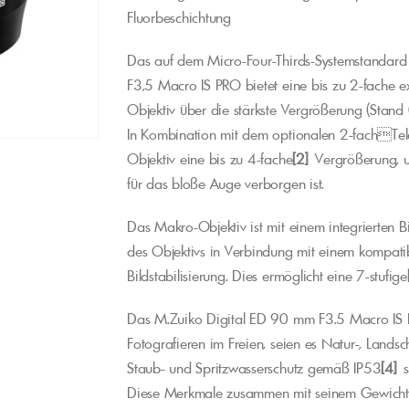
Fluorbeschichtung
Das auf dem Micro-Four-Thirds-Systemstandard
F3,5 Macro IS PRO bietet eine bis zu 2-fache 
Objektiv über die stärkste Vergrößerung (Stan
In Kombination mit dem optionalen 2-fachT
Objektiv eine bis zu 4-fache
[2]
Vergrößerung, u
für das bloße Auge verborgen ist.
Das Makro-Objektiv ist mit einem integrierten B
des Objektivs in Verbindung mit einem kompat
Bildstabilisierung. Dies ermöglicht eine 7-stufige
Das M.Zuiko Digital ED 90 mm F3.5 Macro IS PRO 
Fotografieren im Freien, seien es Natur-, Land
Staub- und Spritzwasserschutz gemäß IP53
[4]
so
Diese Merkmale zusammen mit seinem Gewicht