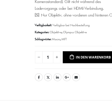
Kamerastandard). Gilt nicht während des
Ladevorgangs oder bei HDMI-Verbindung.
[5]
Nur Objektiv, ohne vorderen und hinteren O
Verfügbarkeit:
Verfügbar bei Nachbestellung
Kategorien:
Objektive
,
Olympus Objektive
Schlagwörter:
Macro
,
MFT
IN DEN WARENKORB