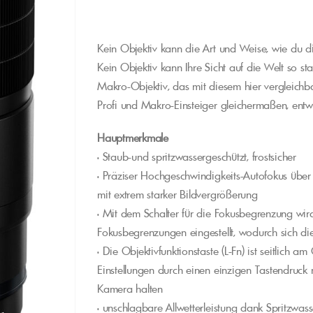
Kein Objektiv kann die Art und Weise, wie du di
Kein Objektiv kann Ihre Sicht auf die Welt so st
Makro-Objektiv, das mit diesem hier vergleichba
Profi und Makro-Einsteiger gleichermaßen, entwi
Hauptmerkmale
• Staub-und spritzwassergeschützt, frostsicher
• Präziser Hochgeschwindigkeits-Autofokus üb
mit extrem starker Bildvergrößerung
• Mit dem Schalter für die Fokusbegrenzung wir
Fokusbegrenzungen eingestellt, wodurch sich di
• Die Objektivfunktionstaste (L-Fn) ist seitlich 
Einstellungen durch einen einzigen Tastendruc
Kamera halten
• unschlagbare Allwetterleistung dank Spritzw