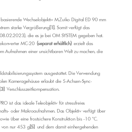
 basierende Wechselobjektiv M.Zuiko Digital ED 90 mm
extrem starke Vergrößerung
[1]
. Somit verfügt das
d 08.02.2023), die es je bei OM SYSTEM gegeben hat.
elekonverter MC-20
(separat erhältlich)
erzielt das
m Aufnahmen einer unsichtbaren Welt zu machen, die
ildstabilisierungssystem ausgestattet. Die Verwendung
iblen Kameragehäuse erlaubt die 5-Achsen-Sync-
[3]
Verschlusszeitkompensation.
ist das ideale Teleobjektiv für stressfreies
schafts- oder Makroaufnahmen. Das Objektiv verfügt über
wie über eine frostsichere Konstruktion bis -10 °C.
 von nur 453 g
[5]
und dem damit einhergehenden