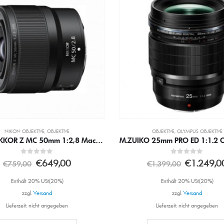
OBJEKTIVE
,
OLYMPUS OBJEKTIVE
NIKON OBJEKTIVE
,
OBJEKTIVE
M.ZUIKO 25mm PRO ED 1:1.2 OM-System Objektiv
Nikon NIKKOR Z 40 mm 
0
out of 5
0
out of 5
€
1.249,00
€
249,00
€
1.399,00
€
289,00
Enthält 20% USt(20%)
Enthält 20% USt(20%)
zzgl.
Versand
zzgl.
Versand
Lieferzeit: nicht angegeben
Lieferzeit: nicht angegeben