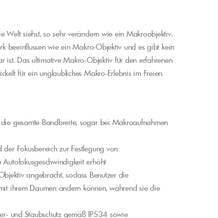
e Welt siehst, so sehr verändern wie ein Makroobjektiv.
ark beeinflussen wie ein Makro-Objektiv und es gibt kein
r ist. Das ultimative Makro-Objektiv für den erfahrenen
ckelt für ein unglaubliches Makro-Erlebnis im Freien.
er die gesamte Bandbreite, sogar bei Makroaufnahmen
d der Fokusbereich zur Festlegung von
e Autofokusgeschwindigkeit erhöht
am Objektiv angebracht, sodass Benutzer die
k mit ihrem Daumen ändern können, während sie die
asser- und Staubschutz gemäß IP534 sowie