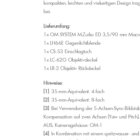
kompakten, leichten und vielseitigen Design tr
bei.
Lieferumfang:
1x OM SYSTEM M.Zuiko ED 3,5/90 mm Macro 
1x LH66E Gegenlichtblende
1x CS-53 Einschlagtuch
1x LC-62G Objektivdeckel
1x LR-2 Objektiv Rückdeckel
Hinweise:
[1]
35-mm-Äquivalent: 4-fach
[2]
35-mm-Äquivalent: 8-fach
[3]
Bei Verwendung der 5-Achsen-Sync-Bildstabili
Kompensation auf zwei Achsen (Yaw und Pitch), B
AUS, Kameragehäuse: OM-1
[4]
In Kombination mit einem spritzwasser- un