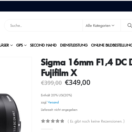
Alle Kategorien
LÄSER
GPS
SECOND HAND
DIENSTLEISTUNG
ONLINE BILDBESTELLUN
Sigma 16mm F1,4 DC D
Fujifilm X
€
349,00
€
399,00
Enthält 20% USt(20%)
zzgl.
Versand
Lieferzeit: nicht angegeben
( Es gibt noch keine Rezensionen. )
0
out of 5