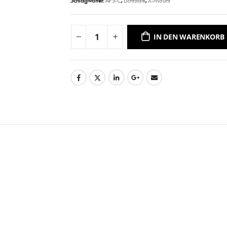
Schlagwörter:
APS-C
,
Lichtstark
,
X-Mount
IN DEN WARENKORB