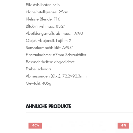
Bildstabilisator: nein
Naheinstellgrenze: 25cm
Kleinste Blende: F16
Blickwinkel max.: 83.2°
Abbildungsmaßstab max.: 1:9.90
Objektivbajonett: Fujifilm X
Sensorkompatibilität: APS-C
Filteraufnahme: 67mm Schraubfilter
Besonderheiten: abgedichtet
Farbe: schwarz
Abmessungen (ØxL): 72.2×92.3mm
Gewicht: 405g
ÄHNLICHE PRODUKTE
-8%
-16%