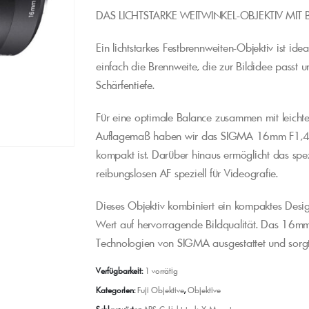
DAS LICHTSTARKE WEITWINKEL-OBJEKTIV MIT 
Ein lichtstarkes Festbrennweiten-Objektiv ist id
einfach die Brennweite, die zur Bildidee passt u
Schärfentiefe.
Für eine optimale Balance zusammen mit leich
Auflagemaß haben wir das SIGMA 16mm F1,4 D
kompakt ist. Darüber hinaus ermöglicht das spez
reibungslosen AF speziell für Videografie.
Dieses Objektiv kombiniert ein kompaktes Desig
Wert auf hervorragende Bildqualität. Das 16m
Technologien von SIGMA ausgestattet und sorgt
Verfügbarkeit:
1 vorrätig
Kategorien:
Fuji Objektive
,
Objektive