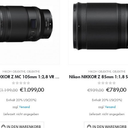
NIKON OBJEKTIVE
,
OBJEKTIVE
NIKON OBJEKTIVE
,
OBJEKTIVE
IKKOR Z 85mm 1:1,8 S Objektiv
0
out of 5
0
out of 5
€
789,00
€
2.399,0
€
939,00
€
2.799,00
Enthält 20% USt(20%)
Enthält 20% USt(20%)
zzgl.
Versand
zzgl.
Versand
Lieferzeit: nicht angegeben
Lieferzeit: nicht angegeben
IN DEN WARENKORB
IN DEN WARENKORB