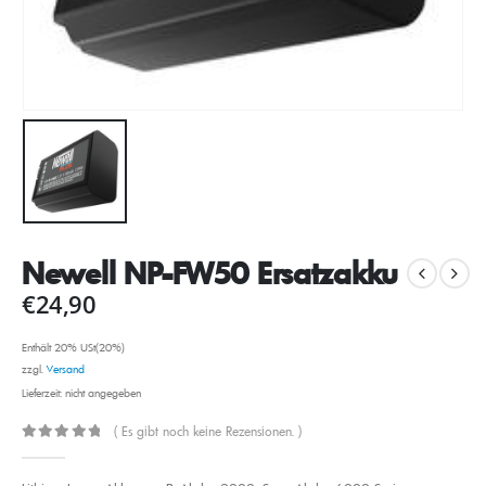
Newell NP-FW50 Ersatzakku
€
24,90
Enthält 20% USt(20%)
zzgl.
Versand
Lieferzeit: nicht angegeben
( Es gibt noch keine Rezensionen. )
0
out of 5