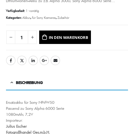
Lithium-Ionen-Akku zu z.B. Alpha 3000, Sony Alpha 6000 Serie…
Verfügbarkeit:
1 vorrätig
Kategorien:
Akkus
,
für Sony Kameras
,
Zubehör
IN DEN WARENKORB
BESCHREIBUNG
Ersatzakku für Sony NP-FW50
Passend zu Sony Alpha 6000 Serie
1080mAh; 7,2V
Importeur:
Julius Escher
Fotogroßhandel Ges.m.b.H.