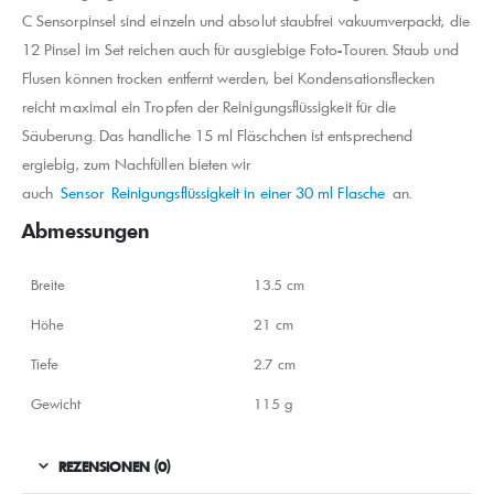
C Sensorpinsel sind einzeln und absolut staubfrei vakuumverpackt, die
12 Pinsel im Set reichen auch für ausgiebige Foto-Touren. Staub und
Flusen können trocken entfernt werden, bei Kondensationsflecken
reicht maximal ein Tropfen der Reinigungsflüssigkeit für die
Säuberung. Das handliche 15 ml Fläschchen ist entsprechend
ergiebig, zum Nachfüllen bieten wir
auch
Sensor Reinigungsflüssigkeit in einer 30 ml Flasche
an.
Abmessungen
Breite
13.5 cm
Höhe
21 cm
Tiefe
2.7 cm
Gewicht
115 g
REZENSIONEN (0)