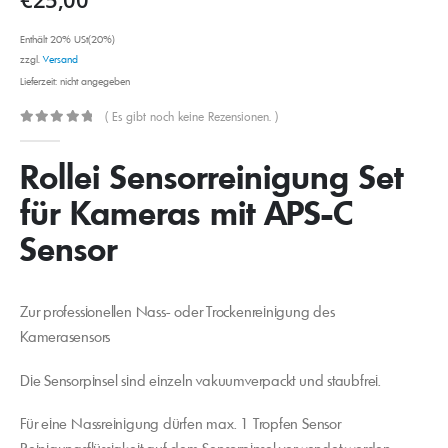
Enthält 20% USt(20%)
zzgl.
Versand
Lieferzeit: nicht angegeben
( Es gibt noch keine Rezensionen. )
0
out of 5
Rollei Sensorreinigung Set
für Kameras mit APS-C
Sensor
Zur professionellen Nass- oder Trockenreinigung des
Kamerasensors
Die Sensorpinsel sind einzeln vakuumverpackt und staubfrei.
Für eine Nassreinigung dürfen max. 1 Tropfen Sensor