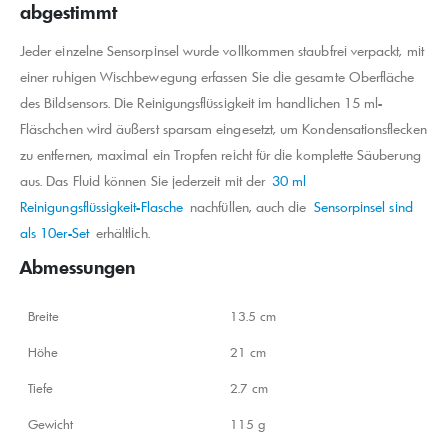
abgestimmt
Jeder einzelne Sensorpinsel wurde vollkommen staubfrei verpackt, mit
einer ruhigen Wischbewegung erfassen Sie die gesamte Oberfläche
des Bildsensors. Die Reinigungsflüssigkeit im handlichen 15 ml-
Fläschchen wird äußerst sparsam eingesetzt, um Kondensationsflecken
zu entfernen, maximal ein Tropfen reicht für die komplette Säuberung
aus. Das Fluid können Sie jederzeit mit der
30 ml
Reinigungsflüssigkeit-Flasche
nachfüllen, auch die
Sensorpinsel sind
als 10er-Set
erhältlich.
Abmessungen
Breite
13.5 cm
Höhe
21 cm
Tiefe
2.7 cm
Gewicht
115 g