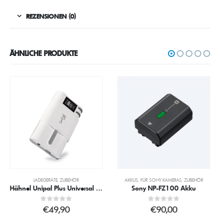
REZENSIONEN (0)
ÄHNLICHE PRODUKTE
,
ZUBEHÖR
LADEGERÄTE
,
ZUBEHÖR
AKKUS
,
FÜR SONY KAMERAS
,
ZUBEHÖR
Hähnel Unipal Plus Universal Ladegerät
Sony NP-FZ100 Akku
0
out of 5
0
out of 5
€
49,90
€
90,00