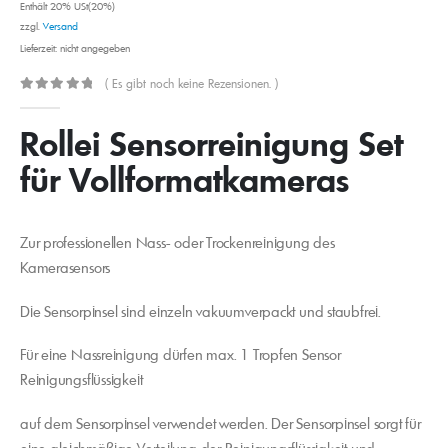
Enthält 20% USt(20%)
zzgl.
Versand
Lieferzeit: nicht angegeben
( Es gibt noch keine Rezensionen. )
0
out of 5
Rollei Sensorreinigung Set
für Vollformatkameras
Zur professionellen Nass- oder Trockenreinigung des
Kamerasensors
Die Sensorpinsel sind einzeln vakuumverpackt und staubfrei.
Für eine Nassreinigung dürfen max. 1 Tropfen Sensor
Reinigungsflüssigkeit
auf dem Sensorpinsel verwendet werden. Der Sensorpinsel sorgt für