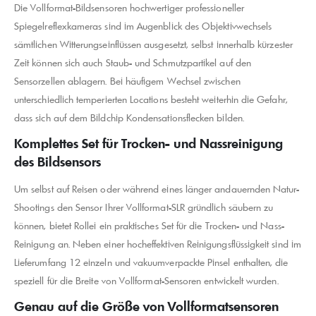
Die Vollformat-Bildsensoren hochwertiger professioneller
Spiegelreflexkameras sind im Augenblick des Objektivwechsels
sämtlichen Witterungseinflüssen ausgesetzt, selbst innerhalb kürzester
Zeit können sich auch Staub- und Schmutzpartikel auf den
Sensorzellen ablagern. Bei häufigem Wechsel zwischen
unterschiedlich temperierten Locations besteht weiterhin die Gefahr,
dass sich auf dem Bildchip Kondensationsflecken bilden.
Komplettes Set für Trocken- und Nassreinigung
des Bildsensors
Um selbst auf Reisen oder während eines länger andauernden Natur-
Shootings den Sensor Ihrer Vollformat-SLR gründlich säubern zu
können, bietet Rollei ein praktisches Set für die Trocken- und Nass-
Reinigung an. Neben einer hocheffektiven Reinigungsflüssigkeit sind im
Lieferumfang 12 einzeln und vakuumverpackte Pinsel enthalten, die
speziell für die Breite von Vollformat-Sensoren entwickelt wurden.
Genau auf die Größe von Vollformatsensoren