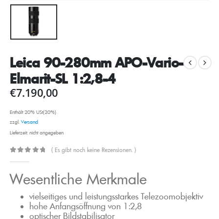
Leica 90-280mm APO-Vario-
Elmarit-SL 1:2,8-4
€
7.190,00
Enthält 20% USt(20%)
zzgl.
Versand
Lieferzeit: nicht angegeben
( Es gibt noch keine Rezensionen. )
0
out of 5
Wesentliche Merkmale
vielseitiges und leistungsstarkes Telezoomobjektiv
hohe Anfangsöffnung von 1:2,8
optischer Bildstabilisator