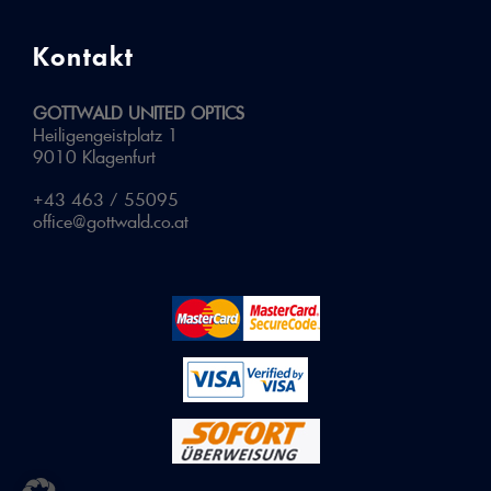
Kontakt
GOTTWALD UNITED OPTICS
Heiligengeistplatz 1
9010 Klagenfurt
+43 463 / 55095
office@gottwald.co.at