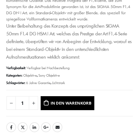
künstlerische Qualität. Das neueste Mitglied der F1,4-Serie, die zum
Synonym für die Art-Produktlinie geworden ist, ist das SIGMA 50mm F1,4
DG DN | Art, ein Standard-Objektiv mit großer Blende, das speziell für
spiegellose Vollformatkameras entwickelt wurde.
Unter Beibehaltung des Konzepts des ursprünglichen SIGMA
50mm F1,4 DG HSM | Art, welches das Prestige der Art F1,4-Serie
definierte, überprüften wir von Anbeginn der Entwicklung, worauf es
bei einem Standard-Objektiv in den unterschiedlichsten
Aufnahmesituationen wirklich ankommt.
Verfügbarkeit:
Verfügbar bei Nachbestellung
Kategorien:
Objektive
,
Sony Objektive
Schlagwörter:
6 Jahre Garantie
,
Lichtstark
IN DEN WARENKORB