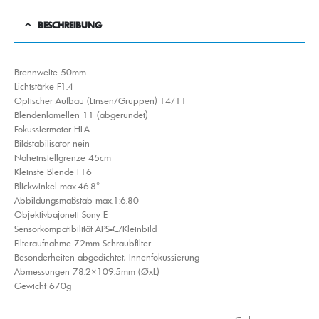
BESCHREIBUNG
Brennweite 50mm
Lichtstärke F1.4
Optischer Aufbau (Linsen/Gruppen) 14/​11
Blendenlamellen 11 (abgerundet)
Fokussiermotor HLA
Bildstabilisator nein
Naheinstellgrenze 45cm
Kleinste Blende F16
Blickwinkel max.46.8°
Abbildungsmaßstab max.1:6.80
Objektivbajonett Sony E
Sensorkompatibilität APS-C/​Kleinbild
Filteraufnahme 72mm Schraubfilter
Besonderheiten abgedichtet, Innenfokussierung
Abmessungen 78.2×109.5mm (ØxL)
Gewicht 670g