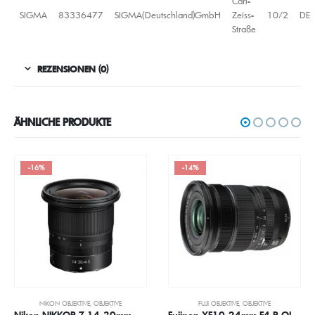
Carl-
SIGMA
83336477
SIGMA(Deutschland)GmbH
Zeiss-
10/2
DE
Straße
REZENSIONEN (0)
ÄHNLICHE PRODUKTE
-16%
-14%
NIKON OBJEKTIVE
,
OBJEKTIVE
FUJI OBJEKTIVE
,
OBJEKTIVE
Nikon NIKKOR Z 14-30mm 1:4 S Objektiv
Fujinon XF10-24mm F4 R OIS WR