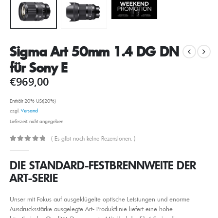
Sigma Art 50mm 1.4 DG DN
für Sony E
€
969,00
Enthält 20% USt(20%)
zzgl.
Versand
Lieferzeit: nicht angegeben
( Es gibt noch keine Rezensionen. )
0
out of 5
DIE STANDARD-FESTBRENNWEITE DER
ART-SERIE
Unser mit Fokus auf ausgeklügelte optische Leistungen und enorme
Ausdrucksstärke ausgelegte Art- Produktlinie liefert eine hohe