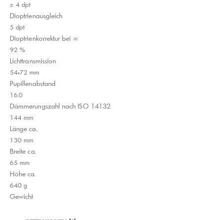
± 4 dpt
Dioptrienausgleich
5 dpt
Dioptrienkorrektur bei ∞
92 %
Lichttransmission
54-72 mm
Pupillenabstand
16.0
Dämmerungszahl nach ISO 14132
144 mm
Länge ca.
130 mm
Breite ca.
65 mm
Höhe ca.
640 g
Gewicht