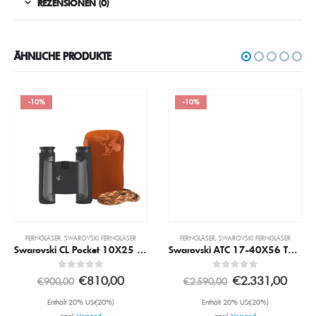
REZENSIONEN (0)
ÄHNLICHE PRODUKTE
-10%
-10%
FERNGLÄSER
,
SWAROVSKI FERNGLÄSER
FERNGLÄSER
,
SWAROVSKI FERNGLÄSER
Swarovski CL Pocket 10X25 Schwarz inkl. Mo Mountain Zubehörpaket
Swarovski ATC 17-40X56 Teleskop grün
0
out of 5
0
out of 5
€
810,00
€
2.331,00
€
900,00
€
2.590,00
Enthält 20% USt(20%)
Enthält 20% USt(20%)