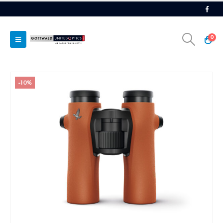
0
-10%