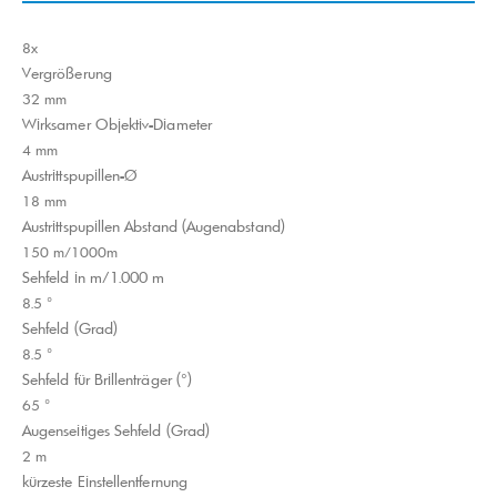
8x
Vergrößerung
32 mm
Wirksamer Objektiv-Diameter
4 mm
Austrittspupillen-Ø
18 mm
Austrittspupillen Abstand (Augenabstand)
150 m/1000m
Sehfeld in m/1.000 m
8.5 °
Sehfeld (Grad)
8.5 °
Sehfeld für Brillenträger (°)
65 °
Augenseitiges Sehfeld (Grad)
2 m
kürzeste Einstellentfernung