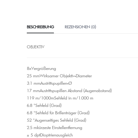
BESCHREIBUNG
REZENSIONEN (0)
OBJEKTIV
8xVergrößerung
25 mmWirksamer Objektiv-Diameter
3.1 mmAustrittspupillen-Ø
17 mmAustrittspupillen Abstand (Augenabstand)
119 m/1000mSehfeld in m/1.000 m
6.8 °Sehfeld (Grad)
6.8 °Sehfeld für Brillenträger (Grad)
52 °Augenseitiges Sehfeld (Grad)
2.5 mkürzeste Einstellentfernung
± 5 dptDioptrienausgleich