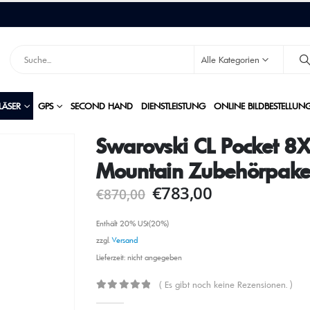
Alle Kategorien
LÄSER
GPS
SECOND HAND
DIENSTLEISTUNG
ONLINE BILDBESTELLUN
Swarovski CL Pocket 8X
Mountain Zubehörpake
€
783,00
€
870,00
Enthält 20% USt(20%)
zzgl.
Versand
Lieferzeit: nicht angegeben
( Es gibt noch keine Rezensionen. )
0
out of 5