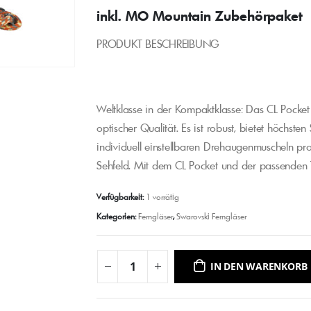
inkl. MO Mountain Zubehörpaket
PRODUKT BESCHREIBUNG
Weltklasse in der Kompaktklasse: Das CL Pocket i
optischer Qualität. Es ist robust, bietet höchste
individuell einstellbaren Drehaugenmuscheln pr
Sehfeld. Mit dem CL Pocket und der passenden T
Verfügbarkeit:
1 vorrätig
Kategorien:
Ferngläser
,
Swarovski Ferngläser
IN DEN WARENKORB