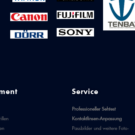
iment
Service
Professioneller Sehtest
illen
Kontaktlinsen-Anpassung
len
Passbilder und weitere Foto-