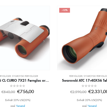
-10%
ERNGLÄSER
,
SWAROVSKI FERNGLÄSER
FERNGLÄSER
,
SWAROVSKI FERNGLÄS
vski ATC 17-40X56 Teleskop
0
out of 5
0
out of 5
€
2.331,00
€
810,00
€
2.590,00
€
900,00
Enthält 20% USt(20%)
Enthält 20% USt(20%)
zzgl.
Versand
zzgl.
Versand