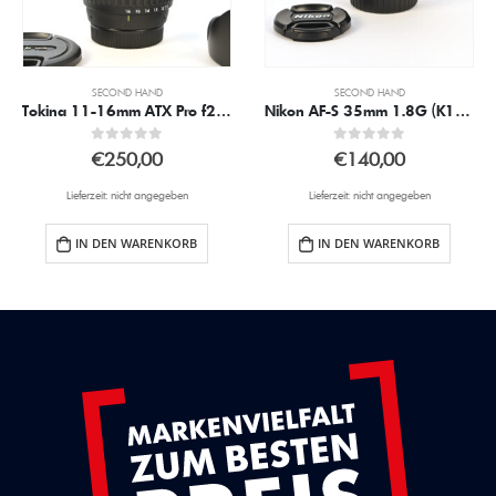
SECOND HAND
SECOND HAND
Tokina 11-16mm ATX Pro f2.8 f. Nikon DX (K1828)
Nikon AF-S 35mm 1.8G (K1800)
0
out of 5
0
out of 5
€
250,00
€
140,00
Lieferzeit: nicht angegeben
Lieferzeit: nicht angegeben
IN DEN WARENKORB
IN DEN WARENKORB