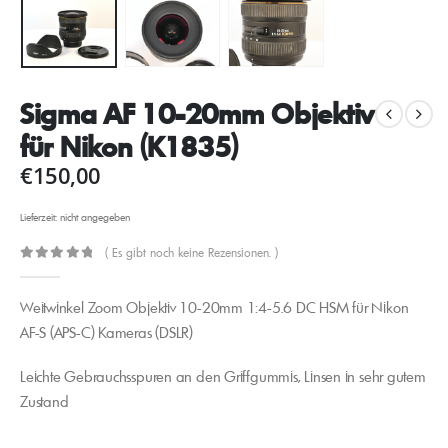
Sigma AF 10-20mm Objektiv
für Nikon (K1835)
€
150,00
Lieferzeit: nicht angegeben
( Es gibt noch keine Rezensionen. )
0
out of 5
Weitwinkel Zoom Objektiv 10-20mm 1:4-5.6 DC HSM für Nikon
AF-S (APS-C) Kameras (DSLR)
Leichte Gebrauchsspuren an den Griffgummis, Linsen in sehr gutem
Zustand