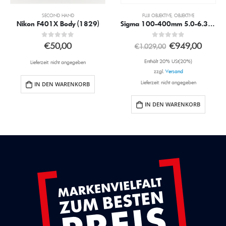
SECOND HAND
FUJI OBJEKTIVE
,
OBJEKTIVE
Nikon F401X Body (1829)
Sigma 100-400mm 5.0-6.3 DG DN OS Contemporary für Fujifilm X
0
out of 5
0
out of 5
€
50,00
€
949,00
€
1.029,00
Enthält 20% USt(20%)
Lieferzeit: nicht angegeben
zzgl.
Versand
Lieferzeit: nicht angegeben
IN DEN WARENKORB
IN DEN WARENKORB