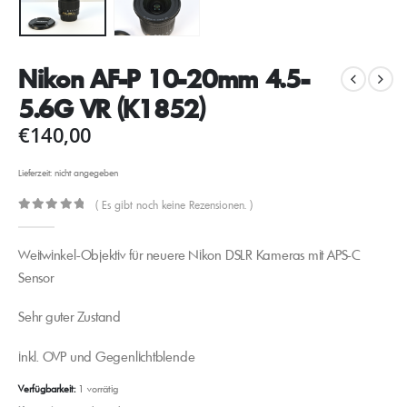
Nikon AF-P 10-20mm 4.5-
5.6G VR (K1852)
€
140,00
Lieferzeit: nicht angegeben
( Es gibt noch keine Rezensionen. )
0
out of 5
Weitwinkel-Objektiv für neuere Nikon DSLR Kameras mit APS-C
Sensor
Sehr guter Zustand
inkl. OVP und Gegenlichtblende
Verfügbarkeit:
1 vorrätig