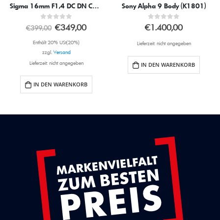
Sigma 16mm F1,4 DC DN Contemporary für Fujifilm X
Sony Alpha 9 Body (K1801)
0
out of 5
0
out of 5
€
349,00
€
1.400,00
€
399,00
Enthält 20% USt(20%)
Lieferzeit: nicht angegeben
zzgl.
Versand
Lieferzeit: nicht angegeben
IN DEN WARENKORB
IN DEN WARENKORB