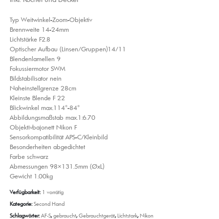
Typ Weitwinkel-Zoom-Objektiv
Brennweite 14-24mm
Lichtstärke F2.8
Optischer Aufbau (Linsen/Gruppen)14/​11
Blendenlamellen 9
Fokussiermotor SWM
Bildstabilisator nein
Naheinstellgrenze 28cm
Kleinste Blende F 22
Blickwinkel max.114°-84°
Abbildungsmaßstab max.1:6.70
Objektivbajonett Nikon F
Sensorkompatibilität APS-C/​Kleinbild
Besonderheiten abgedichtet
Farbe schwarz
Abmessungen 98×131.5mm (ØxL)
Gewicht 1.00kg
Verfügbarkeit:
1 vorrätig
Kategorie:
Second Hand
Schlagwörter:
AF-S
,
gebraucht
,
Gebrauchtgerät
,
Lichtstark
,
Nikon