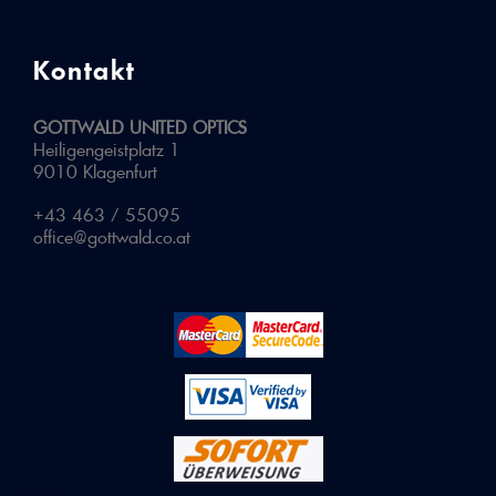
Kontakt
GOTTWALD UNITED OPTICS
Heiligengeistplatz 1
9010 Klagenfurt
+43 463 / 55095
office@gottwald.co.at