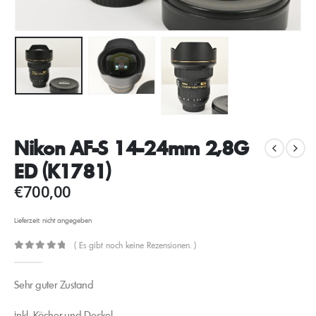
Nikon AF-S 14-24mm 2,8G
ED (K1781)
€
700,00
Lieferzeit: nicht angegeben
( Es gibt noch keine Rezensionen. )
0
out of 5
Sehr guter Zustand
inkl. Köcher und Deckel