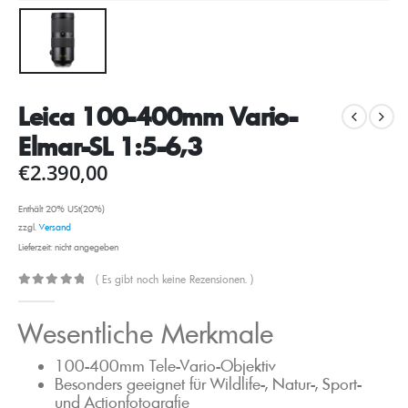
Leica 100-400mm Vario-
Elmar-SL 1:5-6,3
€
2.390,00
Enthält 20% USt(20%)
zzgl.
Versand
Lieferzeit: nicht angegeben
( Es gibt noch keine Rezensionen. )
0
out of 5
Wesentliche Merkmale
100-400mm Tele-Vario-Objektiv
Besonders geeignet für Wildlife-, Natur-, Sport-
und Actionfotografie