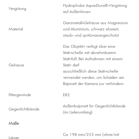
Hydrophobe Aqua-Dura®-Vergütung
Vergütung
auf Außenlinsen
Ganzmetall-Gehäuse aus Magnesium
Material
und Aluminium, schwarz eloxiert,
staub- und spritzwassergeschützt
Das Objektiv verfügt über eine
Stativschelle mit abnehmbarem
Stativfuß. Bei Aufnahmen mit einem
Gehäuse
Stativ darf
ausschließlich diese Stativschelle
verwendet werden, um Schäden am
Bajonett der Kamera zur verhindern.
Filtergewinde
E82
Außenbajonett für Gegenlichtblende
Gegenlichtblende
(im Lieferumfang)
Maße
Ca. 198 mm/253 mm (ohne/mit
Länge