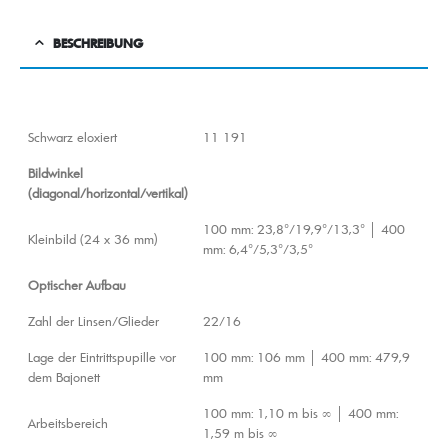
BESCHREIBUNG
Schwarz eloxiert
11 191
Bildwinkel
(diagonal/horizontal/vertikal)
100 mm: 23,8°/19,9°/13,3° │ 400
Kleinbild (24 x 36 mm)
mm: 6,4°/5,3°/3,5°
Optischer Aufbau
Zahl der Linsen/Glieder
22/16
Lage der Eintrittspupille vor
100 mm: 106 mm │ 400 mm: 479,9
dem Bajonett
mm
100 mm: 1,10 m bis ∞ │ 400 mm:
Arbeitsbereich
1,59 m bis ∞