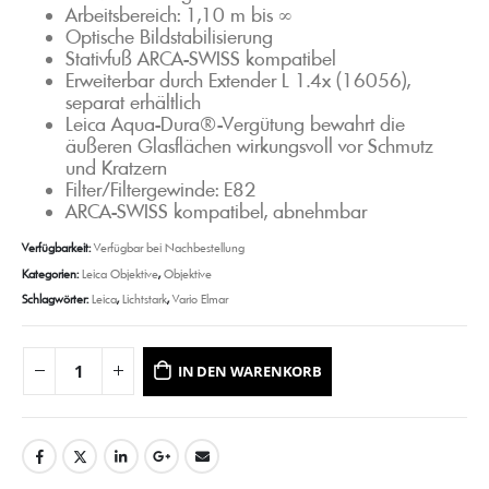
Arbeitsbereich: 1,10 m bis ∞
Optische Bildstabilisierung
Stativfuß ARCA-SWISS kompatibel
Erweiterbar durch Extender L 1.4x (16056),
separat erhältlich
Leica Aqua-Dura®-Vergütung bewahrt die
äußeren Glasflächen wirkungsvoll vor Schmutz
und Kratzern
Filter/Filtergewinde: E82
ARCA-SWISS kompatibel, abnehmbar
Verfügbarkeit:
Verfügbar bei Nachbestellung
Kategorien:
Leica Objektive
,
Objektive
Schlagwörter:
Leica
,
Lichtstark
,
Vario Elmar
IN DEN WARENKORB