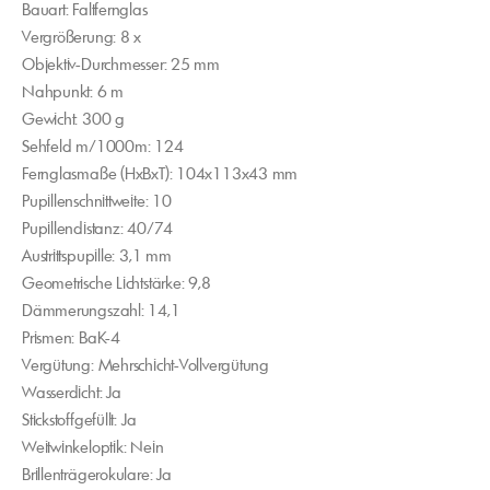
Bauart: Faltfernglas
Vergrößerung: 8 x
Objektiv-Durchmesser: 25 mm
Nahpunkt: 6 m
Gewicht: 300 g
Sehfeld m/1000m: 124
Fernglasmaße (HxBxT): 104x113x43 mm
Pupillenschnittweite: 10
Pupillendistanz: 40/74
Austrittspupille: 3,1 mm
Geometrische Lichtstärke: 9,8
Dämmerungszahl: 14,1
Prismen: BaK-4
Vergütung: Mehrschicht-Vollvergütung
Wasserdicht: Ja
Stickstoffgefüllt: Ja
Weitwinkeloptik: Nein
Brillenträgerokulare: Ja