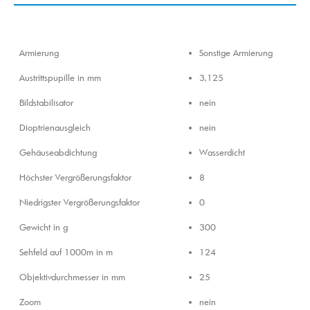
Armierung
Sonstige Armierung
Austrittspupille in mm
3,125
Bildstabilisator
nein
Dioptrienausgleich
nein
Gehäuseabdichtung
Wasserdicht
Höchster Vergrößerungsfaktor
8
Niedrigster Vergrößerungsfaktor
0
Gewicht in g
300
Sehfeld auf 1000m in m
124
Objektivdurchmesser in mm
25
Zoom
nein