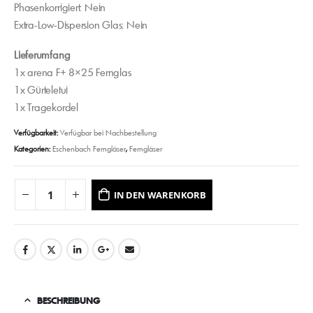
Phasenkorrigiert: Nein
Extra-Low-Dispersion Glas: Nein
Lieferumfang
1x arena F+ 8×25 Fernglas
1x Gürteletui
1x Tragekordel
Verfügbarkeit:
Verfügbar bei Nachbestellung
Kategorien:
Eschenbach Ferngläser
,
Ferngläser
IN DEN WARENKORB
BESCHREIBUNG