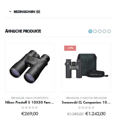
REZENSIONEN (0)
ÄHNLICHE PRODUKTE
-10%
FERNGLÄSER
,
NIKON SPORTOPTICS
FERNGLÄSER
,
SWAROVSKI FERNGLÄSER
Nikon Prostaff 5 10X50 Fernglas
Swarovski CL Companion 10×30 Schwarz inkl. Wild Nature Zubehörpaket
0
out of 5
0
out of 5
€
269,00
€
1.242,00
€
1.380,00