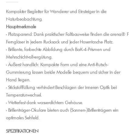
Kompakter Begleiter für Wanderer und Einsteiger in die
Naturbeobachtung.
Hauptmerkmale
• Platzsparend: Dank praktischer Faltbauweise finden die arena® F
Ferngläser in jedem Rucksack und jeder Hosentasche Platz.
• Brillante, farbechte Abbildung durch BaK-4-Prismen und
Mehrschichtvollvergütung.
• Äußerst handlich: Kompakte Form und eine Anti-Rutsch-
Gummierung lassen beide Modelle bequem und sicher in der
Hand liegen.
• Stickstofffüllung verhindert Beschlagen der inneren Optik bei
Temperaturwechsel.
• Wetterfest dank wasserdichtem Gehäuse.
• Brillenträger-Okulare bieten auch (Sonnen-)Brillenträgern ein
optimales Sehfeld.
SPEZIFIKATIONEN