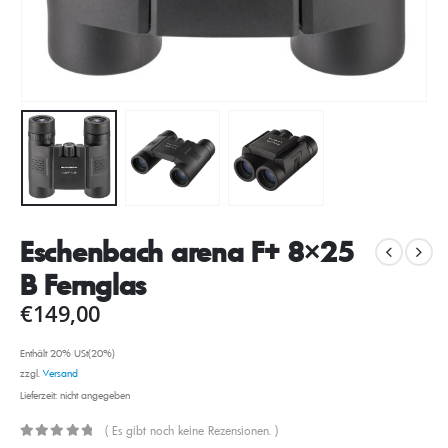
Eschenbach arena F+ 8×25
B Fernglas
€
149,00
Enthält 20% USt(20%)
zzgl.
Versand
Lieferzeit: nicht angegeben
( Es gibt noch keine Rezensionen. )
0
out of 5