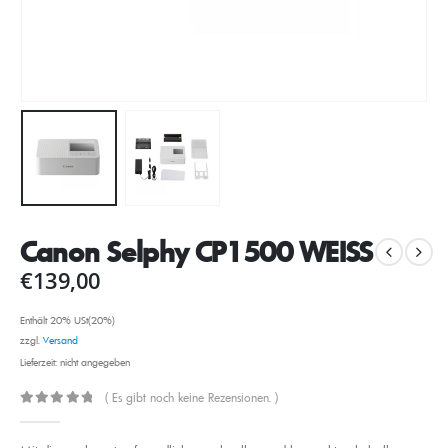
Canon Selphy CP1500 WEISS
€
139,00
Enthält 20% USt(20%)
zzgl.
Versand
Lieferzeit: nicht angegeben
( Es gibt noch keine Rezensionen. )
0
out of 5