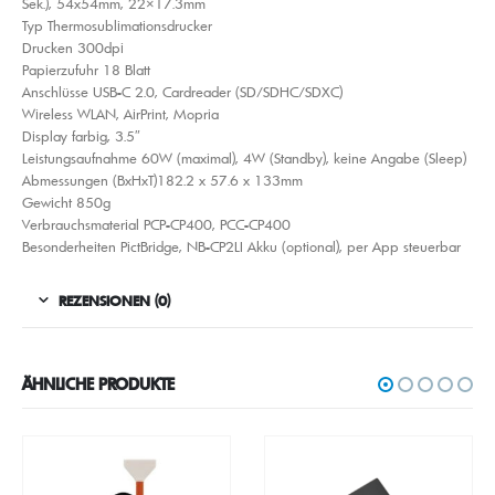
Sek.), 54x54mm, 22×17.3mm
Typ Thermosublimationsdrucker
Drucken 300dpi
Papierzufuhr 18 Blatt
Anschlüsse USB-C 2.0, Cardreader (SD/​SDHC/​SDXC)
Wireless WLAN, AirPrint, Mopria
Display farbig, 3.5″
Leistungsaufnahme 60W (maximal), 4W (Standby), keine Angabe (Sleep)
Abmessungen (BxHxT)182.2 x 57.6 x 133mm
Gewicht 850g
Verbrauchsmaterial PCP-CP400, PCC-CP400
Besonderheiten PictBridge, NB-CP2LI Akku (optional), per App steuerbar
REZENSIONEN (0)
ÄHNLICHE PRODUKTE