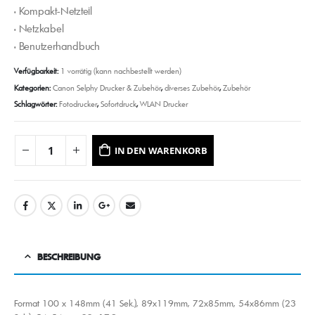
• Kompakt-Netzteil
• Netzkabel
• Benutzerhandbuch
Verfügbarkeit:
1 vorrätig (kann nachbestellt werden)
Kategorien:
Canon Selphy Drucker & Zubehör
,
diverses Zubehör
,
Zubehör
Schlagwörter:
Fotodrucker
,
Sofortdruck
,
WLAN Drucker
IN DEN WARENKORB
BESCHREIBUNG
Format 100 x 148mm (41 Sek.), 89x119mm, 72x85mm, 54x86mm (23