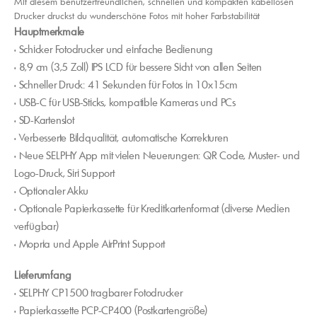
Mit diesem benutzerfreundlichen, schnellen und kompakten kabellosen
Drucker druckst du wunderschöne Fotos mit hoher Farbstabilität
Hauptmerkmale
• Schicker Fotodrucker und einfache Bedienung
• 8,9 cm (3,5 Zoll) IPS LCD für bessere Sicht von allen Seiten
• Schneller Druck: 41 Sekunden für Fotos in 10x15cm
• USB-C für USB-Sticks, kompatible Kameras und PCs
• SD-Kartenslot
• Verbesserte Bildqualität, automatische Korrekturen
• Neue SELPHY App mit vielen Neuerungen: QR Code, Muster- und
Logo-Druck, Siri Support
• Optionaler Akku
• Optionale Papierkassette für Kreditkartenformat (diverse Medien
verfügbar)
• Mopria und Apple AirPrint Support
Lieferumfang
• SELPHY CP1500 tragbarer Fotodrucker
• Papierkassette PCP-CP400 (Postkartengröße)