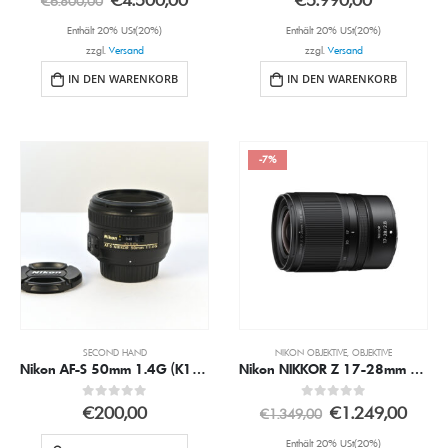
€
6.800,00
Enthält 20% USt(20%)
Enthält 20% USt(20%)
zzgl.
Versand
zzgl.
Versand
IN DEN WARENKORB
IN DEN WARENKORB
-7%
SECOND HAND
NIKON OBJEKTIVE
,
OBJEKTIVE
Nikon AF-S 50mm 1.4G (K1813)
Nikon NIKKOR Z 17-28mm 2.8
0
out of 5
0
out of 5
€
200,00
€
1.249,00
€
1.349,00
Enthält 20% USt(20%)