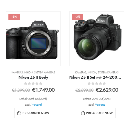
-8%
-3%
KAMERAS
,
NIKON
,
SYSTEM KAMERAS
KAMERAS
,
NIKON
,
SYSTEM KAMERAS
Nikon Z5 II Body
Nikon Z5 II Set mit 24-200mm 4.0-6.3 VR Obj.
0
out of 5
0
out of 5
€
1.749,00
€
2.629,00
€
1.899,00
€
2.699,00
Enthält 20% USt(20%)
Enthält 20% USt(20%)
zzgl.
Versand
zzgl.
Versand
PRE-ORDER NOW
PRE-ORDER NOW