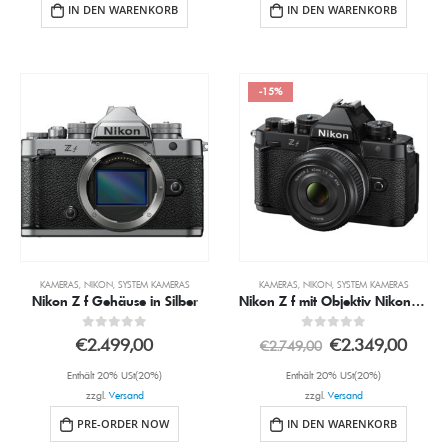
IN DEN WARENKORB
IN DEN WARENKORB
-15%
KAMERAS
,
NIKON
,
SYSTEM KAMERAS
KAMERAS
,
NIKON
,
SYSTEM KAMERAS
Nikon Z f Gehäuse in Silber
Nikon Z f mit Objektiv Nikon Z 40mm 2.0 (SE)
0
out of 5
0
out of 5
€
2.499,00
€
2.349,00
€
2.749,00
Enthält 20% USt(20%)
Enthält 20% USt(20%)
zzgl.
Versand
zzgl.
Versand
PRE-ORDER NOW
IN DEN WARENKORB