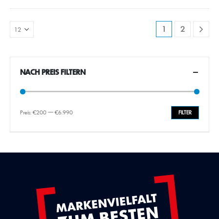
1
2
NACH PREIS FILTERN
Preis:
€200
—
€6.990
FILTER