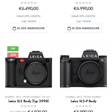
0
out of 5
0
out of 5
€
6.490,00
€
6.990,00
Enthält 20% USt(20%)
Enthält 20% USt(20%)
zzgl.
Versand
zzgl.
Versand
IN DEN WARENKORB
IN DEN WARENKORB
TOP
-34%
KAMERAS
,
LEICA
,
SYSTEM KAMERAS
,
TOP ANGEBOTE
KAMERAS
,
LEICA
,
SYSTEM KAMERAS
Leica SL2 Body (Typ 2998)
Leica SL3-P Body
0
out of 5
0
out of 5
€
4.500,00
€
5.990,00