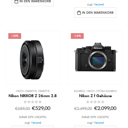
IN DEN WARENKORB
zzgl.
Versand
IN DEN WARENKORB
-10%
-16%
NIKON OBJEKTIVE
,
OBJEKTIVE
KAMERAS
,
NIKON
,
SYSTEM KAMERAS
Nikon NIKKOR Z 26mm 2.8
Nikon Z f Gehäuse
0
out of 5
0
out of 5
€
529,00
€
2.099,00
€
589,00
€
2.499,00
Enthält 20% USt(20%)
Enthält 20% USt(20%)
zzgl.
Versand
zzgl.
Versand