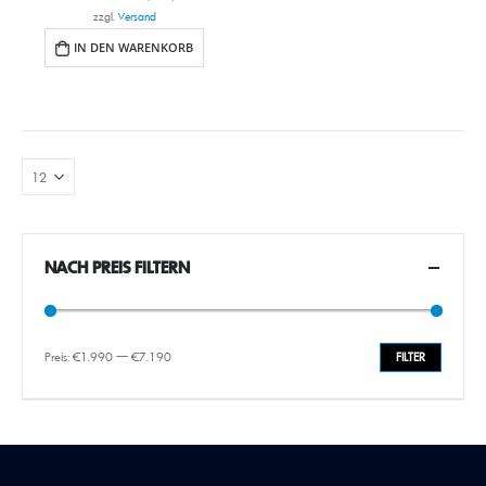
zzgl.
Versand
IN DEN WARENKORB
NACH PREIS FILTERN
Preis:
€1.990
—
€7.190
FILTER