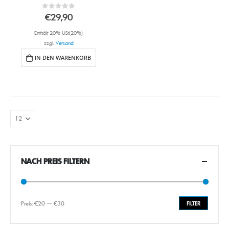
0
out of 5
€
29,90
Enthält 20% USt(20%)
zzgl.
Versand
IN DEN WARENKORB
NACH PREIS FILTERN
Preis:
€20
—
€30
FILTER