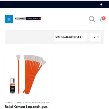
0
DIVERSES ZUBEHÖR
,
SENSORREINIGUNG
,
ZUBEHÖR
Rollei Kamera Sensorreinigungs Set für MFT Sensoren