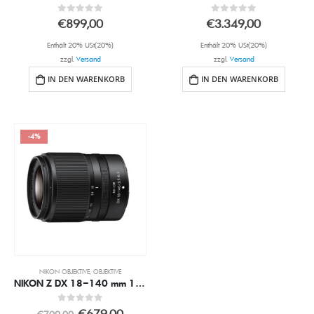
0
out of 5
0
out of 5
€
899,00
€
3.349,00
Enthält 20% USt(20%)
Enthält 20% USt(20%)
zzgl.
Versand
zzgl.
Versand
IN DEN WARENKORB
IN DEN WARENKORB
-4%
NIKON OBJEKTIVE
,
OBJEKTIVE
NIKON Z DX 18–140 mm 1:3,5–6,3 VR
0
out of 5
€
679,00