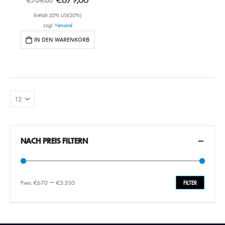
€
709,00
Enthält 20% USt(20%)
zzgl.
Versand
IN DEN WARENKORB
NACH PREIS FILTERN
Preis:
€670
—
€3.350
FILTER