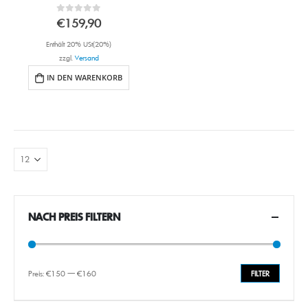
0
out of 5
€
159,90
Enthält 20% USt(20%)
zzgl.
Versand
IN DEN WARENKORB
NACH PREIS FILTERN
Preis:
€150
—
€160
FILTER