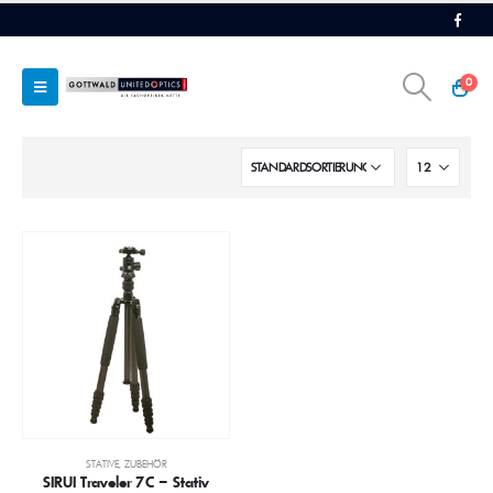
0
STATIVE
,
ZUBEHÖR
SIRUI Traveler 7C – Stativ