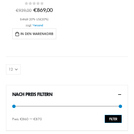
0
out of 5
€
869,00
€
939,00
Enthält 20% USt(20%)
zzgl.
Versand
IN DEN WARENKORB
NACH PREIS FILTERN
Preis:
€860
—
€870
FILTER