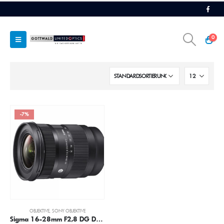
0
-7%
OBJEKTIVE
,
SONY OBJEKTIVE
Sigma 16-28mm F2,8 DG DN f. Sony E-Mount