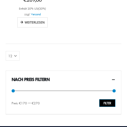
Enthält 20% USt(20%)
zzgl.
Versand
WEITERLESEN
NACH PREIS FILTERN
Preis:
€170
—
€270
FILTER