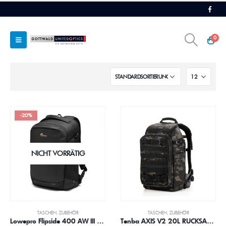
0
-20%
NICHT VORRÄTIG
TASCHEN
,
ZUBEHÖR
TASCHEN
,
ZUBEHÖR
Lowepro Flipside 400 AW III Fotorucksack
Tenba AXIS V2 20L RUCKSACK – MULTICAM SCHWARZ