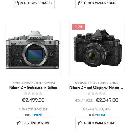
IN DEN WARENKORB
IN DEN WARENKORB
-15%
KAMERAS
,
NIKON
,
SYSTEM KAMERAS
KAMERAS
,
NIKON
,
SYSTEM KAMERAS
Nikon Z f Gehäuse in Silber
Nikon Z f mit Objektiv Nikon Z 40mm 2.0 (SE)
0
out of 5
0
out of 5
€
2.499,00
€
2.349,00
€
2.749,00
Enthält 20% USt(20%)
Enthält 20% USt(20%)
zzgl.
Versand
zzgl.
Versand
PRE-ORDER NOW
IN DEN WARENKORB