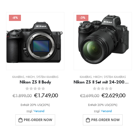
-8%
-3%
KAMERAS
,
NIKON
,
SYSTEM KAMERAS
KAMERAS
,
NIKON
,
SYSTEM KAMERAS
Nikon Z5 II Body
Nikon Z5 II Set mit 24-200mm 4.0-6.3 VR Obj.
0
out of 5
0
out of 5
€
1.749,00
€
2.629,00
€
1.899,00
€
2.699,00
Enthält 20% USt(20%)
Enthält 20% USt(20%)
zzgl.
Versand
zzgl.
Versand
PRE-ORDER NOW
PRE-ORDER NOW