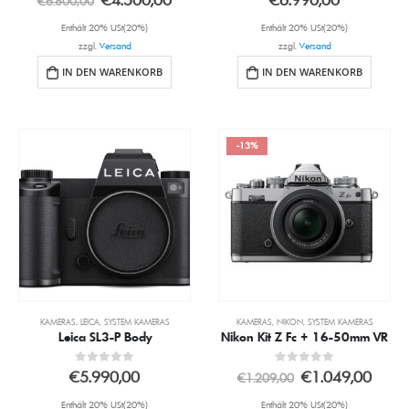
€
6.800,00
Enthält 20% USt(20%)
Enthält 20% USt(20%)
zzgl.
Versand
zzgl.
Versand
IN DEN WARENKORB
IN DEN WARENKORB
-13%
KAMERAS
,
LEICA
,
SYSTEM KAMERAS
KAMERAS
,
NIKON
,
SYSTEM KAMERAS
Leica SL3-P Body
Nikon Kit Z Fc + 16-50mm VR
0
out of 5
0
out of 5
€
5.990,00
€
1.049,00
€
1.209,00
Enthält 20% USt(20%)
Enthält 20% USt(20%)