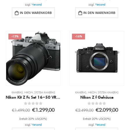
zzgl.
Versand
zzgl.
Versand
IN DEN WARENKORB
IN DEN WARENKORB
-13%
-16%
KAMERAS
,
NIKON
,
SYSTEM KAMERAS
KAMERAS
,
NIKON
,
SYSTEM KAMERAS
Nikon Kit Z Fc Set 16–50 VR + 50–250 VR
Nikon Z f Gehäuse
0
out of 5
0
out of 5
€
1.299,00
€
2.099,00
€
1.499,00
€
2.499,00
Enthält 20% USt(20%)
Enthält 20% USt(20%)
zzgl.
Versand
zzgl.
Versand