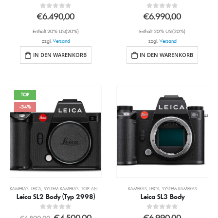
0
out of 5
0
out of 5
€
6.490,00
€
6.990,00
Enthält 20% USt(20%)
Enthält 20% USt(20%)
zzgl.
Versand
zzgl.
Versand
IN DEN WARENKORB
IN DEN WARENKORB
TOP
-34%
KAMERAS
,
LEICA
,
SYSTEM KAMERAS
,
TOP ANGEBOTE
KAMERAS
,
LEICA
,
SYSTEM KAMERAS
Leica SL2 Body (Typ 2998)
Leica SL3 Body
0
out of 5
0
out of 5
€
4.500,00
€
6.990,00