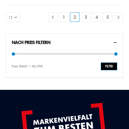
1
2
3
4
5
NACH PREIS FILTERN
Preis:
€860
—
€6.990
FILTER