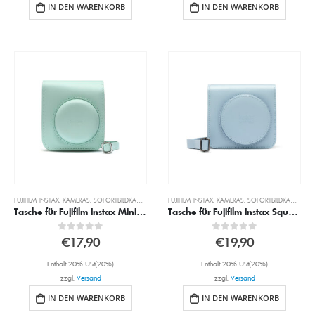
IN DEN WARENKORB
IN DEN WARENKORB
FUJIFILM INSTAX
,
KAMERAS
,
SOFORTBILDKAMERAS
FUJIFILM INSTAX
,
KAMERAS
,
SOFORTBILDKAMERAS
Tasche für Fujifilm Instax Mini in Mint Grün
Tasche für Fujifilm Instax Square SQ1 in Blau
0
out of 5
0
out of 5
€
17,90
€
19,90
Enthält 20% USt(20%)
Enthält 20% USt(20%)
zzgl.
Versand
zzgl.
Versand
IN DEN WARENKORB
IN DEN WARENKORB