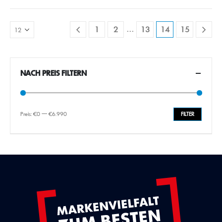
…
1
2
13
14
15
NACH PREIS FILTERN
Preis:
€0
—
€6.990
FILTER