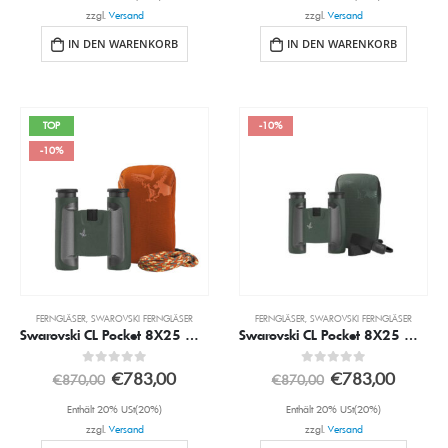
zzgl.
Versand
zzgl.
Versand
IN DEN WARENKORB
IN DEN WARENKORB
TOP
-10%
-10%
FERNGLÄSER
,
SWAROVSKI FERNGLÄSER
FERNGLÄSER
,
SWAROVSKI FERNGLÄSER
Swarovski CL Pocket 8X25 Grün inkl. Mo Mountain Zubehörpaket
Swarovski CL Pocket 8X25 Grün inkl. WN Wild Nature Zubehörpaket
0
out of 5
0
out of 5
€
783,00
€
783,00
€
870,00
€
870,00
Enthält 20% USt(20%)
Enthält 20% USt(20%)
zzgl.
Versand
zzgl.
Versand