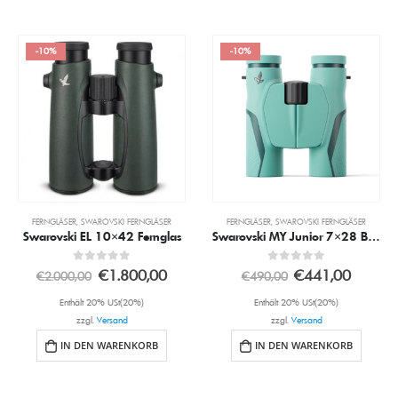
-10%
-10%
FERNGLÄSER
,
SWAROVSKI FERNGLÄSER
FERNGLÄSER
,
SWAROVSKI FERNGLÄSER
Swarovski EL 10×42 Fernglas
Swarovski MY Junior 7×28 B glacier blue
0
out of 5
0
out of 5
€
1.800,00
€
441,00
€
2.000,00
€
490,00
Enthält 20% USt(20%)
Enthält 20% USt(20%)
zzgl.
Versand
zzgl.
Versand
IN DEN WARENKORB
IN DEN WARENKORB