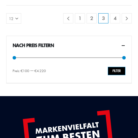
1
2
3
4
NACH PREIS FILTERN
Preis:
€100
—
€4.220
FILTER