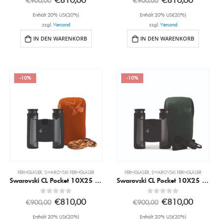
€
900,00
€
900,00
Enthält 20% USt(20%)
Enthält 20% USt(20%)
zzgl.
Versand
zzgl.
Versand
IN DEN WARENKORB
IN DEN WARENKORB
-10%
-10%
FERNGLÄSER
,
SWAROVSKI FERNGLÄSER
FERNGLÄSER
,
SWAROVSKI FERNGLÄSER
Swarovski CL Pocket 10X25 Schwarz inkl. Mo Mountain Zubehörpaket
Swarovski CL Pocket 10X25 Schwarz inkl. WN Wild Nature Zubehörpaket
0
out of 5
0
out of 5
€
810,00
€
810,00
€
900,00
€
900,00
Enthält 20% USt(20%)
Enthält 20% USt(20%)