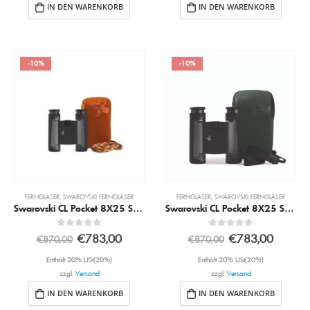
IN DEN WARENKORB
IN DEN WARENKORB
-10%
-10%
FERNGLÄSER
,
SWAROVSKI FERNGLÄSER
FERNGLÄSER
,
SWAROVSKI FERNGLÄSER
Swarovski CL Pocket 8X25 Schwarz inkl. Mo Mountain Zubehörpaket
Swarovski CL Pocket 8X25 Schwarz inkl. WN Wild Nature Zubehörpaket
0
out of 5
0
out of 5
€
783,00
€
783,00
€
870,00
€
870,00
Enthält 20% USt(20%)
Enthält 20% USt(20%)
zzgl.
Versand
zzgl.
Versand
IN DEN WARENKORB
IN DEN WARENKORB