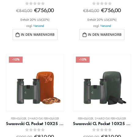
0
out of 5
0
out of 5
€
756,00
€
756,00
€
840,00
€
840,00
Enthält 20% USt(20%)
Enthält 20% USt(20%)
zzgl.
Versand
zzgl.
Versand
IN DEN WARENKORB
IN DEN WARENKORB
-10%
-10%
FERNGLÄSER
,
SWAROVSKI FERNGLÄSER
FERNGLÄSER
,
SWAROVSKI FERNGLÄSER
Swarovski CL Pocket 10X25 Grün inkl. Mo Mountain Zubehörpaket
Swarovski CL Pocket 10X25 Grün inkl. WN Wild Nature Zubehörpaket
0
out of 5
0
out of 5
€
810,00
€
810,00