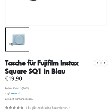
Tasche für Fujifilm Instax
Square SQ1 in Blau
€
19,90
Enthält 20% USt(20%)
zzgl.
Versand
Lieferzeit: nicht angegeben
( Es gibt noch keine Rezensionen. )
0
out of 5