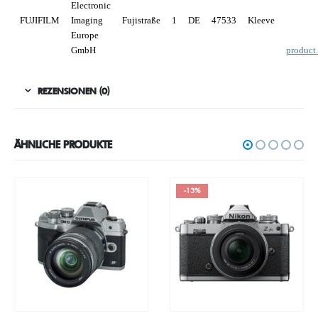
Electronic
FUJIFILM
Imaging
Fujistraße
1
DE
47533
Kleeve
Europe
GmbH
product
REZENSIONEN (0)
ÄHNLICHE PRODUKTE
-13%