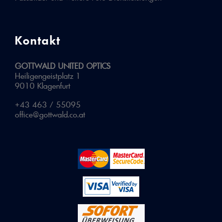
Kontakt
GOTTWALD UNITED OPTICS
Heiligengeistplatz 1
9010 Klagenfurt
+43 463 / 55095
office@gottwald.co.at