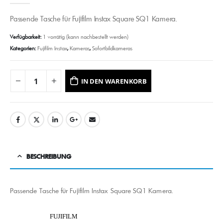
Passende Tasche für Fujifilm Instax Square SQ1 Kamera.
Verfügbarkeit:
1 vorrätig (kann nachbestellt werden)
Kategorien:
Fujifilm Instax
,
Kameras
,
Sofortbildkameras
IN DEN WARENKORB
BESCHREIBUNG
Passende Tasche für Fujifilm Instax Square SQ1 Kamera.
FUJIFILM