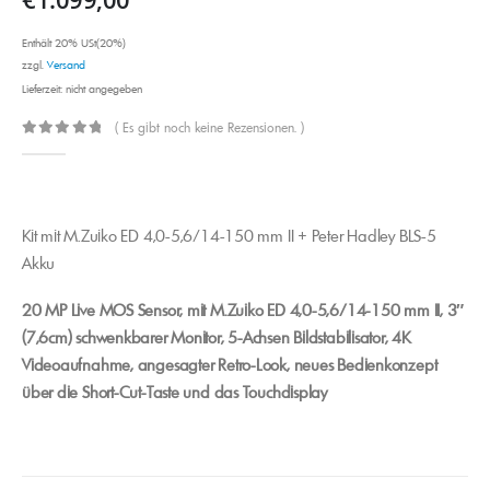
Enthält 20% USt(20%)
zzgl.
Versand
Lieferzeit: nicht angegeben
( Es gibt noch keine Rezensionen. )
0
out of 5
Kit mit M.Zuiko ED 4,0-5,6/14-150 mm II + Peter Hadley BLS-5
Akku
20 MP Live MOS Sensor, mit M.Zuiko ED 4,0-5,6/14-150 mm II, 3″
(7,6cm) schwenkbarer Monitor, 5-Achsen Bildstabilisator, 4K
Videoaufnahme, angesagter Retro-Look, neues Bedienkonzept
über die Short-Cut-Taste und das Touchdisplay