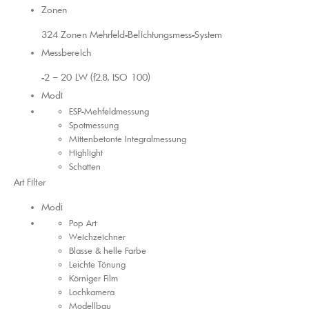
Zonen
324 Zonen Mehrfeld-Belichtungsmess-System
Messbereich
-2 – 20 LW (f2.8, ISO 100)
Modi
ESP-Mehfeldmessung
Spotmessung
Mittenbetonte Integralmessung
Highlight
Schatten
Art Filter
Modi
Pop Art
Weichzeichner
Blasse & helle Farbe
Leichte Tönung
Körniger Film
Lochkamera
Modellbau