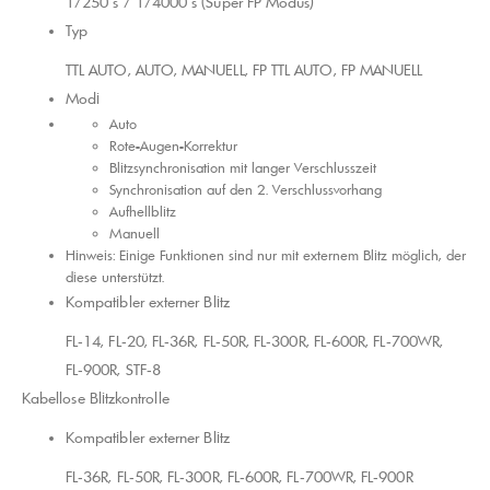
1/250 s / 1/4000 s (Super FP Modus)
Typ
TTL AUTO, AUTO, MANUELL, FP TTL AUTO, FP MANUELL
Modi
Auto
Rote-Augen-Korrektur
Blitzsynchronisation mit langer Verschlusszeit
Synchronisation auf den 2. Verschlussvorhang
Aufhellblitz
Manuell
Hinweis: Einige Funktionen sind nur mit externem Blitz möglich, der
diese unterstützt.
Kompatibler externer Blitz
FL‑14, FL‑20, FL‑36R, FL‑50R, FL‑300R, FL‑600R, FL‑700WR,
FL‑900R, STF‑8
Kabellose Blitzkontrolle
Kompatibler externer Blitz
FL‑36R, FL‑50R, FL‑300R, FL‑600R, FL‑700WR, FL‑900R