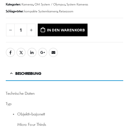
Kategorien:
Kameras
,
OM System / Olympus
,
System Kameras
Schlagwörter:
kompakte Systemkamera
,
Reisezoom
IN DEN WARENKORB
BESCHREIBUNG
Technische Daten
Typ
Objektivbajonett
Micro Four Thirds