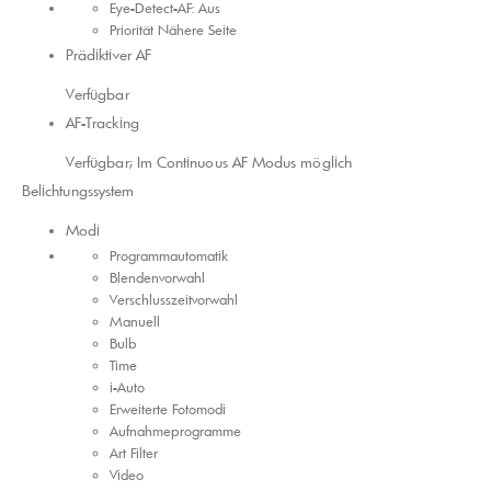
Eye-Detect-AF: Aus
Priorität Nähere Seite
Prädiktiver AF
Verfügbar
AF-Tracking
Verfügbar; Im Continuous AF Modus möglich
Belichtungssystem
Modi
Programmautomatik
Blendenvorwahl
Verschlusszeit​vorwahl
Manuell
Bulb
Time
i-Auto
Erweiterte Fotomodi
Aufnahmeprogramme
Art Filter
Video