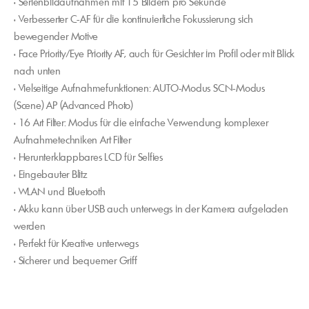
• Serienbildaufnahmen mit 15 Bildern pro Sekunde
• Verbesserter C-AF für die kontinuierliche Fokussierung sich
bewegender Motive
• Face Priority/Eye Priority AF, auch für Gesichter im Profil oder mit Blick
nach unten
• Vielseitige Aufnahmefunktionen: AUTO-Modus SCN-Modus
(Scene) AP (Advanced Photo)
• 16 Art Filter: Modus für die einfache Verwendung komplexer
Aufnahmetechniken Art Filter
• Herunterklappbares LCD für Selfies
• Eingebauter Blitz
• WLAN und Bluetooth
• Akku kann über USB auch unterwegs in der Kamera aufgeladen
werden
• Perfekt für Kreative unterwegs
• Sicherer und bequemer Griff