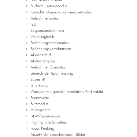
Bildstabilisator-Modus
Gesicht- /Augen-Erkennungs-Modus
Aufnahmemodus
ISO
Sequenzaufnahmen
Weißabgleich
Belichtungsmessmodus
Belichtungs​korrektur​wert
AF-Messfeld
AF-Bestätigung
Aufnahmeinformation
Bereich der Spotmessung
Super FP
Blitz-Status
Voraussetzungen für interaktives Bedienfeld
Brennweite
Blitzmodus
Histogramm
3D-Wasserwaage
Highlights & Schatten
Focus Peaking
Anzahl der speicherbaren Bilder