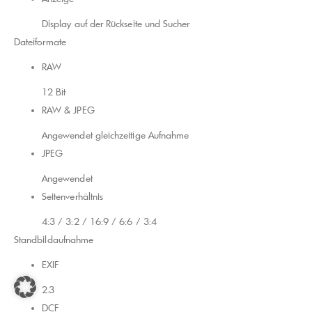
Display auf der Rückseite und Sucher
Dateiformate
RAW
12 Bit
RAW & JPEG
Angewendet gleichzeitige Aufnahme
JPEG
Angewendet
Seitenverhältnis
4:3 / 3:2 / 16:9 / 6:6 / 3:4
Standbildaufnahme
EXIF
2.3
DCF