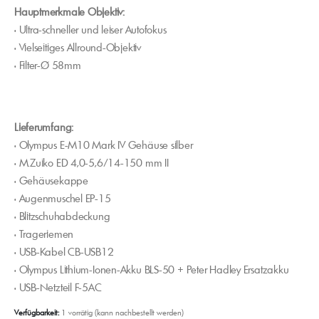
Hauptmerkmale Objektiv:
• Ultra-schneller und leiser Autofokus
• Vielseitiges Allround-Objektiv
• Filter-Ø 58mm
Lieferumfang:
• Olympus E-M10 Mark IV Gehäuse silber
• M.Zuiko ED 4,0-5,6/14-150 mm II
• Gehäusekappe
• Augenmuschel EP-15
• Blitzschuhabdeckung
• Trageriemen
• USB-Kabel CB-USB12
• Olympus Lithium-Ionen-Akku BLS-50 + Peter Hadley Ersatzakku
• USB-Netzteil F-5AC
Verfügbarkeit:
1 vorrätig (kann nachbestellt werden)