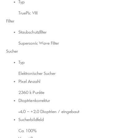
Typ
TruePic VIII
Filter
Staubschutzfilter
Supersonic Wave Filter
Sucher
Typ
Elektronischer Sucher
Pixel Anzahl
2360 k Punkte
Dioptrienkorrektur
-4,0 – +2,0 Dioptrien / eingebaut
Sucherbildfeld
Ca. 100%