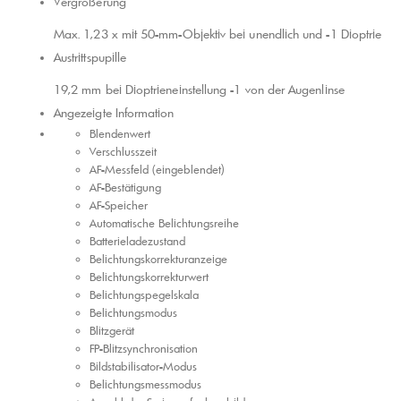
Vergrößerung
Max. 1,23 x mit 50-mm-Objektiv bei unendlich und -1 Dioptrie
Austrittspupille
19,2 mm bei Dioptrieneinstellung -1 von der Augenlinse
Angezeigte Information
Blendenwert
Verschlusszeit
AF-Messfeld (eingeblendet)
AF-Bestätigung
AF-Speicher
Automatische Belichtungsreihe
Batterieladezustand
Belichtungs​korrektur​anzeige
Belichtungs​​korrektur​​wert
Belichtungspegel​​skala
Belichtungsmodus
Blitzgerät
FP-Blitzsynchronisation
Bildstabilisator-Modus
Belichtungsmessmodus