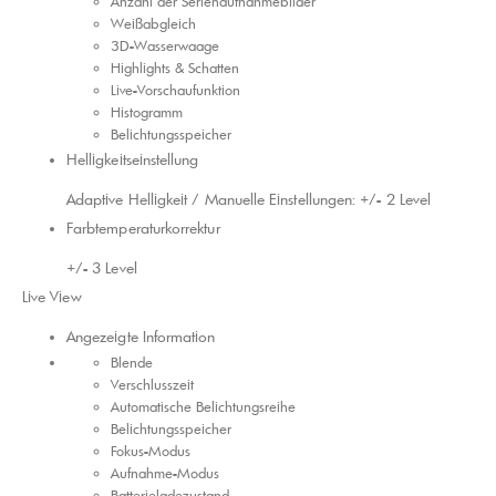
Anzahl der Serienaufnahmebilder
Weißabgleich
3D-Wasserwaage
Highlights & Schatten
Live-Vorschaufunktion
Histogramm
Belichtungsspeicher
Helligkeits​einstellung
Adaptive Helligkeit / Manuelle Einstellungen: +/- 2 Level
Farbtemperatur​korrektur
+/- 3 Level
Live View
Angezeigte Information
Blende
Verschlusszeit
Automatische Belichtungsreihe
Belichtungsspeicher
Fokus-Modus
Aufnahme-Modus
Batterieladezustand