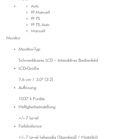
Auto
FP Manuell
FP TTL
FP TTL Auto
Manuell
Monitor
Monitor-Typ
Schwenkbares LCD – Interaktives Bedienfeld
LCD-Größe
7,6 cm / 3,0“ (3:2)
Auflösung
1037 k Punkte
Helligkeits​einstellung
+/- 7 Level
Farbbalance
+/- 7 Level Lebendig (Standard) / Natürlich