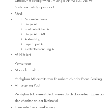
Druckpunkt betätigt wird (im Single-AF-Modus), AE/AF-
Speicher-Taste (anpassbar)
Modi
Manueller Fokus
Single AF
Kontinuierlicher AF
Single AF + MF
AF-Tracking
Super Spot AF
Gesichtserkennung AF
AF-Hilfslicht
Vorhanden
Manueller Fokus
Verfügbar; Mit erweitertem Fokusbereich oder Focus Peaking
AF Targeting Pad
Verfügbar (aktivieren/deaktivieren durch doppeltes Tippen auf
den Monitor an der Rückseite)
Erweiterte Gesichtserkennung