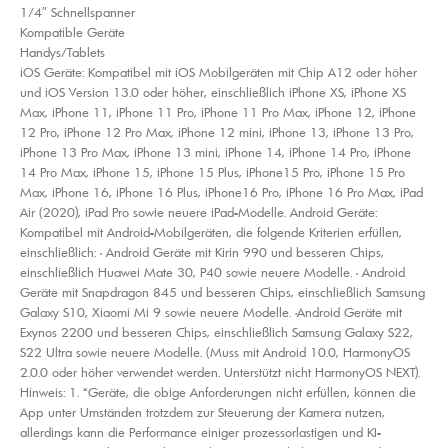
1/4″ Schnellspanner
Kompatible Geräte
Handys/Tablets
iOS Geräte: Kompatibel mit iOS Mobilgeräten mit Chip A12 oder höher
und iOS Version 13.0 oder höher, einschließlich iPhone XS, iPhone XS
Max, iPhone 11, iPhone 11 Pro, iPhone 11 Pro Max, iPhone 12, iPhone
12 Pro, iPhone 12 Pro Max, iPhone 12 mini, iPhone 13, iPhone 13 Pro,
iPhone 13 Pro Max, iPhone 13 mini, iPhone 14, iPhone 14 Pro, iPhone
14 Pro Max, iPhone 15, iPhone 15 Plus, iPhone15 Pro, iPhone 15 Pro
Max, iPhone 16, iPhone 16 Plus, iPhone16 Pro, iPhone 16 Pro Max, iPad
Air (2020), iPad Pro sowie neuere iPad-Modelle. Android Geräte:
Kompatibel mit Android-Mobilgeräten, die folgende Kriterien erfüllen,
einschließlich: • Android Geräte mit Kirin 990 und besseren Chips,
einschließlich Huawei Mate 30, P40 sowie neuere Modelle. • Android
Geräte mit Snapdragon 845 und besseren Chips, einschließlich Samsung
Galaxy S10, Xiaomi Mi 9 sowie neuere Modelle. •Android Geräte mit
Exynos 2200 und besseren Chips, einschließlich Samsung Galaxy S22,
S22 Ultra sowie neuere Modelle. (Muss mit Android 10.0, HarmonyOS
2.0.0 oder höher verwendet werden. Unterstützt nicht HarmonyOS NEXT).
Hinweis: 1. *Geräte, die obige Anforderungen nicht erfüllen, können die
App unter Umständen trotzdem zur Steuerung der Kamera nutzen,
allerdings kann die Performance einiger prozessorlastigen und KI-