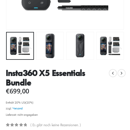
Insta360 X5 Essentials
Bundle
€
699,00
Enthält 20% USt(20%)
zzgl.
Versand
Lieferzeit: nicht angegeben
( Es gibt noch keine Rezensionen. )
0
out of 5