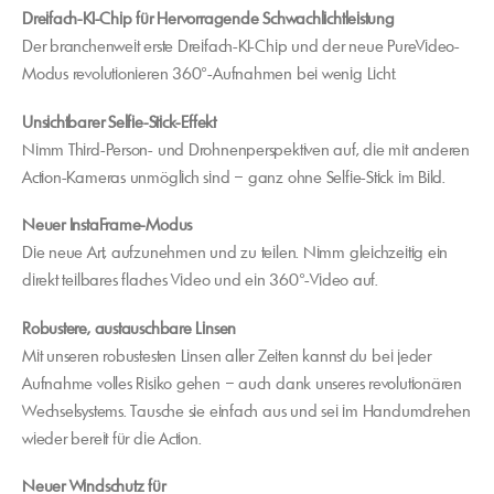
Dreifach-KI-Chip für Hervorragende Schwachlichtleistung
Der branchenweit erste Dreifach-KI-Chip und der neue PureVideo-
Modus revolutionieren 360°-Aufnahmen bei wenig Licht.
Unsichtbarer Selfie-Stick-Effekt
Nimm Third-Person- und Drohnenperspektiven auf, die mit anderen
Action-Kameras unmöglich sind – ganz ohne Selfie-Stick im Bild.
Neuer InstaFrame-Modus
Die neue Art, aufzunehmen und zu teilen. Nimm gleichzeitig ein
direkt teilbares flaches Video und ein 360°-Video auf.
Robustere, austauschbare Linsen
Mit unseren robustesten Linsen aller Zeiten kannst du bei jeder
Aufnahme volles Risiko gehen – auch dank unseres revolutionären
Wechselsystems. Tausche sie einfach aus und sei im Handumdrehen
wieder bereit für die Action.
Neuer Windschutz für