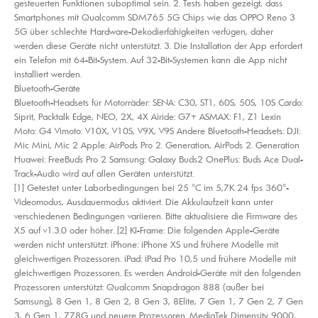
gesteuerten Funktionen suboptimal sein. 2. Tests haben gezeigt, dass
Smartphones mit Qualcomm SDM765 5G Chips wie das OPPO Reno 3
5G über schlechte Hardware-Dekodierfähigkeiten verfügen, daher
werden diese Geräte nicht unterstützt. 3. Die Installation der App erfordert
ein Telefon mit 64-Bit-System. Auf 32-Bit-Systemen kann die App nicht
installiert werden.
Bluetooth-Geräte
Bluetooth-Headsets für Motorräder: SENA: C30, ST1, 60S, 50S, 10S Cardo:
Siprit, Packtalk Edge, NEO, 2X, 4X Airide: G7+ ASMAX: F1, Z1 Lexin
Moto: G4 Vimoto: V10X, V10S, V9X, V9S Andere Bluetooth-Headsets: DJI:
Mic Mini, Mic 2 Apple: AirPods Pro 2. Generation, AirPods 2. Generation
Huawei: FreeBuds Pro 2 Samsung: Galaxy Buds2 OnePlus: Buds Ace Dual-
Track-Audio wird auf allen Geräten unterstützt.
[1] Getestet unter Laborbedingungen bei 25 °C im 5,7K 24 fps 360°-
Videomodus, Ausdauermodus aktiviert. Die Akkulaufzeit kann unter
verschiedenen Bedingungen variieren. Bitte aktualisiere die Firmware des
X5 auf v1.3.0 oder höher. [2] KI-Frame: Die folgenden Apple-Geräte
werden nicht unterstützt: iPhone: iPhone XS und frühere Modelle mit
gleichwertigen Prozessoren. iPad: iPad Pro 10,5 und frühere Modelle mit
gleichwertigen Prozessoren. Es werden Android-Geräte mit den folgenden
Prozessoren unterstützt: Qualcomm Snapdragon 888 (außer bei
Samsung), 8 Gen 1, 8 Gen 2, 8 Gen 3, 8Elite, 7 Gen 1, 7 Gen 2, 7 Gen
3, 6 Gen 1, 778G und neuere Prozessoren. MediaTek Dimensity 9000,