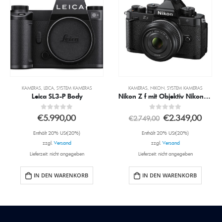
KAMERAS
,
LEICA
,
SYSTEM KAMERAS
KAMERAS
,
NIKON
,
SYSTEM KAMERAS
Leica SL3-P Body
Nikon Z f mit Objektiv Nikon Z 40mm 2.0 (SE)
0
out of 5
0
out of 5
€
5.990,00
€
2.349,00
€
2.749,00
Enthält 20% USt(20%)
Enthält 20% USt(20%)
zzgl.
Versand
zzgl.
Versand
Lieferzeit: nicht angegeben
Lieferzeit: nicht angegeben
IN DEN WARENKORB
IN DEN WARENKORB