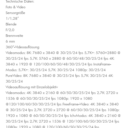
Technische Daten:
Foto & Video
Sensorgröße
1/1,28″
Blende
F/2,0
Brennweite
6 mm
360°-Videoauflösung
Videomodus: 8K: 7680 x 3840 @ 30/25/24 fps 5,7K+: 5760×2880 @
30/25/24 fps 5,7K: 5760 x 2880 @ 60/50/48/30/25/24 fps 4K:
3840 x 1920 @ 120/100/60/50/48/30/25/24 fps InstaFrame-
Modus: 5,7K+: 30/25/24 5,7K: 30/25/24 1080p: 30/25/24
PureVideo: 8K: 7680 x 3840 @ 30/25/24 fps 5,7K: 30/25/24 4K:
30/25/24
Videoauflösung mit Einzelobjektiv
Videomodus: 4K: 3840 x 2160 @ 60/50/30/25/24 fps 2,7K: 2720 x
1536 @ 60/50/30/25/24 fps 1080p: 1920 x 1080
@120/100/60/50/30/25/24 fps FreeFrame-Video: 4K: 3840 x 3840
@ 30/25/24 fps 2,7K: 2720 x 2720 @ 60/50/30/25/24 fps 1080p:
1920 x 1080 @ 60/50/30/25/24 fps Ich-Modus: 4K: 3840 x 2160 @
30/25/24 fps 2,7K: 2720 x 1536 @ 120/100/60/50/30/25/24 fps
1080p: 1920 x 1080 @ 120/100/60/50/30/25/24 fps