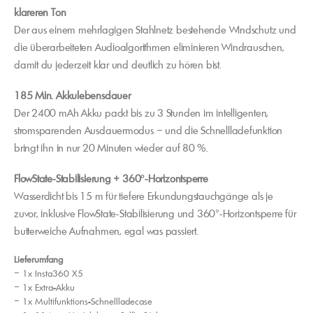
klareren Ton
Der aus einem mehrlagigen Stahlnetz bestehende Windschutz und
die überarbeiteten Audioalgorithmen eliminieren Windrauschen,
damit du jederzeit klar und deutlich zu hören bist.
185 Min. Akkulebensdauer
Der 2400 mAh Akku packt bis zu 3 Stunden im intelligenten,
stromsparenden Ausdauermodus – und die Schnellladefunktion
bringt ihn in nur 20 Minuten wieder auf 80 %.
FlowState-Stabilisierung + 360°-Horizontsperre
Wasserdicht bis 15 m für tiefere Erkundungstauchgänge als je
zuvor, inklusive FlowState-Stabilisierung und 360°-Horizontsperre für
butterweiche Aufnahmen, egal was passiert.
Lieferumfang
– 1x Insta360 X5
– 1x Extra-Akku
– 1x Multifunktions-Schnellladecase