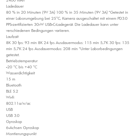
Ladedauer
80 % in 20 Minuten (9V 3A) 100 % in 35 Minuten (9V 3A) *Getestet in
einer Laborumgebung bei 25°C, Kamera ausgeschaltet mit einem PD3.0
PPS-zertifizierten 30-W USB-C-Ladegerät. Die Ladedauer kann unter
verschiedenen Bedingungen variieren.
Laufzait
8K 30 fps: 93 min 8K 24 fps Ausdauermodus: 115 min 5,7K 30 fps: 135
min 5,7K 24 fps Ausdauermodus: 208 min *Unter Laborbedingungen
getestet.
Betriebstemperatur
-20 °C bis +40 °C
Wasserdichtigkeit
15 m
Bluetooth
BLE 5.2
Wi-Fi
802.11a/n/ac
USB
USB 3.0
Gyroskop
6-Achsen Gyroskop
Montierungspunkt