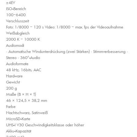
±4EV
ISO-Bereich
100–6400
Verschlusszeit
Foto: 1/8000 – 120 s Video: 1/8000 – max. fps der Videoaufnahme
Weißabgleich
2000 K – 10000 K
Audiomodi
· Automatische Windunterdrückung (zwei Stärken) · Stimmverbesserung ·
Stereo · 360°-Audio
Audioformate
48 kHz, 16bits, AAC
Hardware
Gewicht
200 g
Maße (B × H × T)
46 × 124,5 × 38,2 mm
Farbe
Nachtschwarz, Satinweiß
MicroSD-Karte
UHS-I V30 Geschwindigkeitsklasse oder höher
Akku-Kapazität
2400 mAh