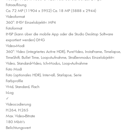
Fotoauflöung
Ca. 72 MP (11904 x 5952) Ca. 18 MP (5888 x 2944)
Videoformat
360°: INSV Einzelobjektiv: MP4
Fotoformat
INSP (kann über die mobile App oder die Studio Desktop Software
exportiert werden) DNG
Video-Modi
360°: Video (integriertes Active HDR), PureVideo, InstaFrame, Timelapse,
TimeShift, Bullet Time, Loop-Aufnahme, Straßenmodus Einzelobjektiv:
Video, Standard-Video, Ich-Modus, Loop-Aufnahme
Foto Modi
Foto (optionales HDR), Intervall, Starlapse, Serie
Farbprofile
Vivid, Standard, Flach
I-Log
✓
Videocodierung
H.264, H.265
Max. Video-Bitrate
180 Mbit/s
Belichtungswert