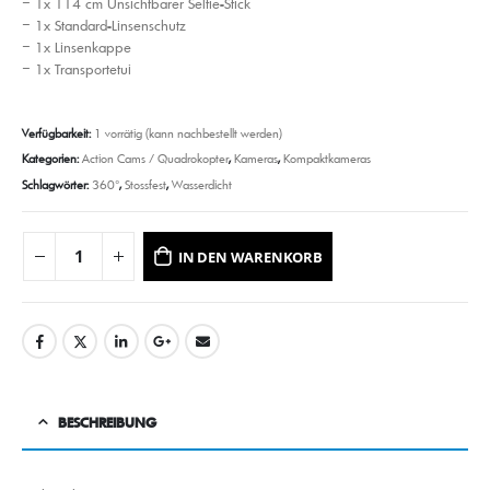
– 1x 114 cm Unsichtbarer Selfie-Stick
– 1x Standard-Linsenschutz
– 1x Linsenkappe
– 1x Transportetui
Verfügbarkeit:
1 vorrätig (kann nachbestellt werden)
Kategorien:
Action Cams / Quadrokopter
,
Kameras
,
Kompaktkameras
Schlagwörter:
360°
,
Stossfest
,
Wasserdicht
IN DEN WARENKORB
BESCHREIBUNG