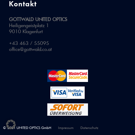
Kontakt
GOTTWALD UNITED OPTICS
Heiligengeistplatz 1
9010 Klagenfurt
+43 463 / 55095
office@gottwald.co.at
© 2021 UNITED OPTICS GmbH
Impressum
Datenschutz