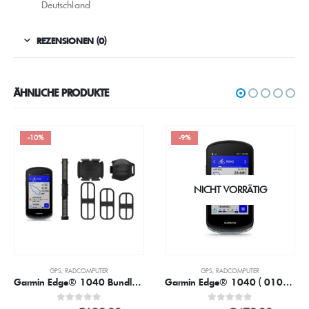
Deutschland
REZENSIONEN (0)
ÄHNLICHE PRODUKTE
-10%
-9%
NICHT VORRÄTIG
GPS
,
RADCOMPUTER
GPS
,
RADCOMPUTER
Garmin Edge® 1040 Bundle ( 010-02503-11) GPS Fahrrad Computer
Garmin Edge® 1040 ( 010-02503-01) GPS Fahrrad Computer
0
out of 5
0
out of 5