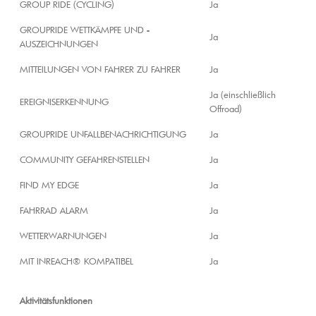
GROUP RIDE (CYCLING)
Ja
GROUPRIDE WETTKÄMPFE UND -
Ja
AUSZEICHNUNGEN
MITTEILUNGEN VON FAHRER ZU FAHRER
Ja
Ja (einschließlich
EREIGNISERKENNUNG
Offroad)
GROUPRIDE UNFALLBENACHRICHTIGUNG
Ja
COMMUNITY GEFAHRENSTELLEN
Ja
FIND MY EDGE
Ja
FAHRRAD ALARM
Ja
WETTERWARNUNGEN
Ja
MIT INREACH® KOMPATIBEL
Ja
Aktivitätsfunktionen