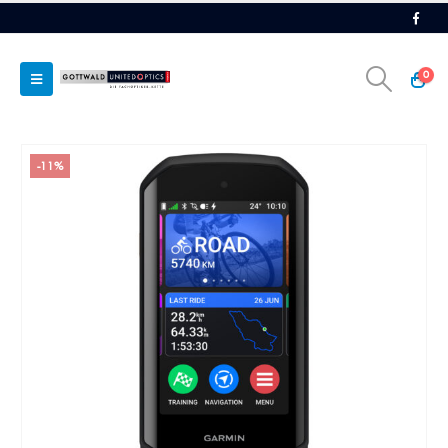
0
-11%