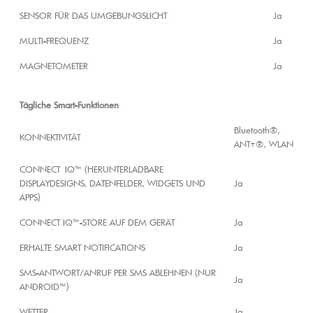
SENSOR FÜR DAS UMGEBUNGSLICHT
Ja
MULTI-FREQUENZ
Ja
MAGNETOMETER
Ja
Tägliche Smart-Funktionen
Bluetooth®,
KONNEKTIVITÄT
ANT+®, WLAN
CONNECT IQ™ (HERUNTERLADBARE
DISPLAYDESIGNS, DATENFELDER, WIDGETS UND
Ja
APPS)
CONNECT IQ™-STORE AUF DEM GERÄT
Ja
ERHALTE SMART NOTIFICATIONS
Ja
SMS-ANTWORT/ANRUF PER SMS ABLEHNEN (NUR
Ja
ANDROID™)
WETTER
Ja