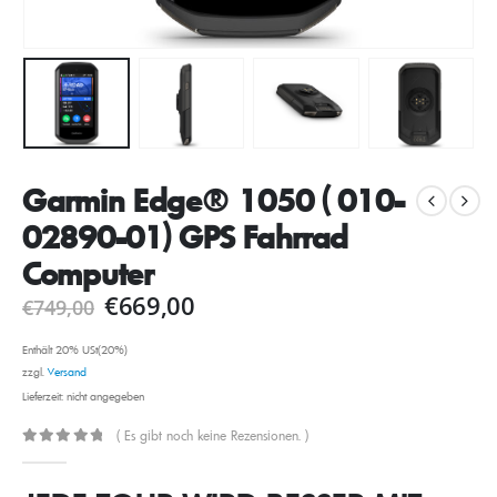
Garmin Edge® 1050 ( 010-
02890-01) GPS Fahrrad
Computer
€
669,00
€
749,00
Enthält 20% USt(20%)
zzgl.
Versand
Lieferzeit: nicht angegeben
( Es gibt noch keine Rezensionen. )
0
out of 5