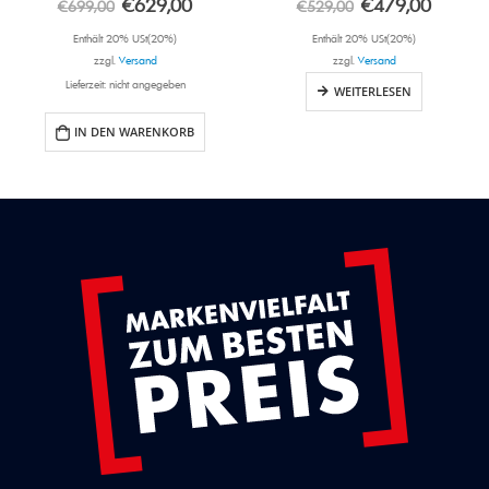
€
629,00
€
479,00
€
699,00
€
529,00
Enthält 20% USt(20%)
Enthält 20% USt(20%)
zzgl.
Versand
zzgl.
Versand
Lieferzeit: nicht angegeben
WEITERLESEN
IN DEN WARENKORB