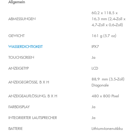
Allgemein
60,2 x 118,5 x
ABMESSUNGEN
16,3 mm (2,4-Zoll x
4,7-Zoll x 0,6-Zoll)
GEWICHT
161 g (5.7 oz)
WASSERDICHTIGKEIT
IPX7
TOUCHSCREEN
Ja
ANZEIGETYP
LCD
88,9 mm (3,5-Zoll)
ANZEIGEGRÖSSE, B X H
Diagonale
ANZEIGEAUFLÖSUNG, B X H
480 x 800 Pixel
FARBDISPLAY
Ja
INTEGRIERTER LAUTSPRECHER
Ja
BATTERIE
Lithium-Ionen-Akku