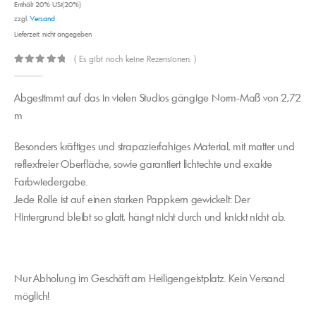
Enthält 20% USt(20%)
zzgl.
Versand
Lieferzeit: nicht angegeben
( Es gibt noch keine Rezensionen. )
0
out of 5
Abgestimmt auf das in vielen Studios gängige Norm-Maß von 2,72
m
Besonders kräftiges und strapazierfahiges Material, mit matter und
reflexfreier Oberfläche, sowie garantiert lichtechte und exakte
Farbwiedergabe.
Jede Rolle ist auf einen starken Pappkern gewickelt: Der
Hintergrund bleibt so glatt, hängt nicht durch und knickt nicht ab.
Nur Abholung im Geschäft am Heiligengeistplatz. Kein Versand
möglich!