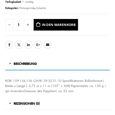
Verfügbarkeit:
1 vorrätig
Kategorien:
Hintergründe
,
Zubehör
IN DEN WARENKORB
BESCHREIBUNG
RGB: 159.156.156 CMYK: 39.32.31.10 Spezifikationen Rollenformat (
Breite x Länge ): 2,72 m x 11 m (107″ x 36ft) Papierstärke: ca. 150 g /
qm Innendurchmesser des Pappkern: ca. 52 mm
REZENSIONEN (0)