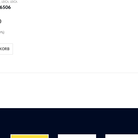
,
LEICA
,
LEICA
 6506
0
0%)
NKORB