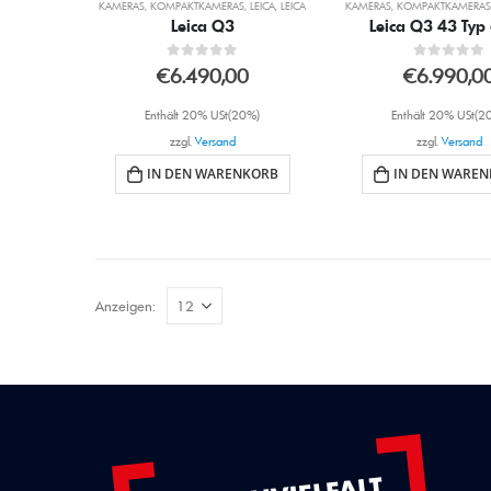
KAMERAS
,
KOMPAKTKAMERAS
,
LEICA
,
LEICA
KAMERAS
,
KOMPAKTKAMERAS
Leica Q3
Leica Q3 43 Typ
0
out of 5
0
out of 5
€
6.490,00
€
6.990,0
Enthält 20% USt(20%)
Enthält 20% USt(2
zzgl.
Versand
zzgl.
Versand
IN DEN WARENKORB
IN DEN WARE
Anzeigen: