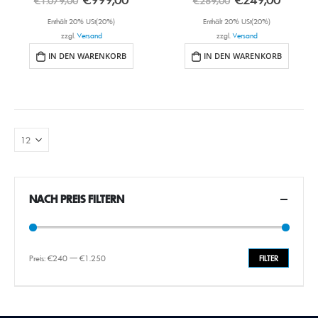
€
1.079,00
€
289,00
Enthält 20% USt(20%)
Enthält 20% USt(20%)
zzgl.
Versand
zzgl.
Versand
IN DEN WARENKORB
IN DEN WARENKORB
NACH PREIS FILTERN
Preis:
€240
—
€1.250
FILTER