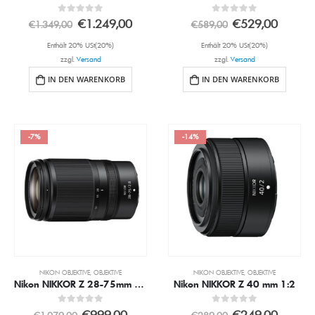
0
out of 5
0
out of 5
€
1.249,00
€
529,00
€
1.349,00
€
589,00
Enthält 20% USt(20%)
Enthält 20% USt(20%)
zzgl.
Versand
zzgl.
Versand
IN DEN WARENKORB
IN DEN WARENKORB
-7%
-14%
NIKON OBJEKTIVE
,
OBJEKTIVE
NIKON OBJEKTIVE
,
OBJEKTIVE
Nikon NIKKOR Z 28-75mm 2.8
Nikon NIKKOR Z 40 mm 1:2
0
out of 5
0
out of 5
€
999,00
€
249,00