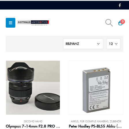
0
SECOND HAND
AKKUS
,
FÜR OLYMPUS KAMERAS
,
ZUBEHÖR
Olympus 7-14mm F2.8 PRO M.Zuiko Digital (K1777)
Peter Hadley PS-BLS5 Akku (Ersatz für Olympus BLS-50)