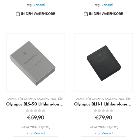
zzgl.
Versand
zzgl.
Versand
IN DEN WARENKORB
IN DEN WARENKORB
AKKUS
,
FÜR OLYMPUS KAMERAS
,
ZUBEHÖR
AKKUS
,
FÜR OLYMPUS KAMERAS
,
ZUBEHÖR
Olympus BLS-50 Lithium-Ionen-Akku
Olympus BLH-1 Lithium-Ionen-Akku
0
out of 5
0
out of 5
€
59,90
€
79,90
Enthält 20% USt(20%)
Enthält 20% USt(20%)
zzgl.
Versand
zzgl.
Versand